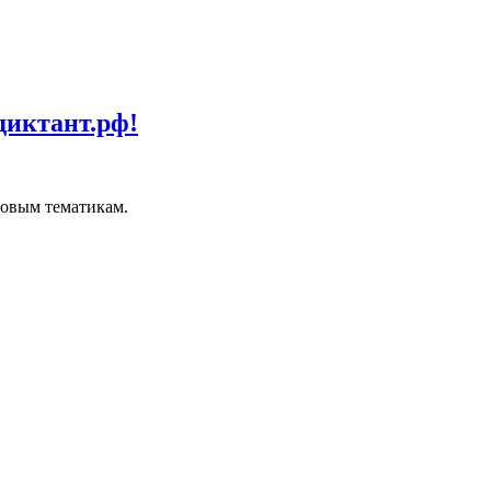
диктант.рф!
совым тематикам.