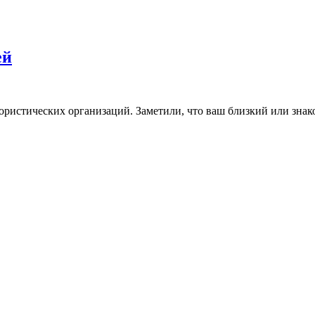
ей
рористических организаций. Заметили, что ваш близкий или з