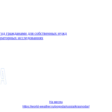
ягод гражданами для собственных нужд
ораторных исследованиях
На месяц
https://world-weather.ru/pogoda/russia/krasnodar/