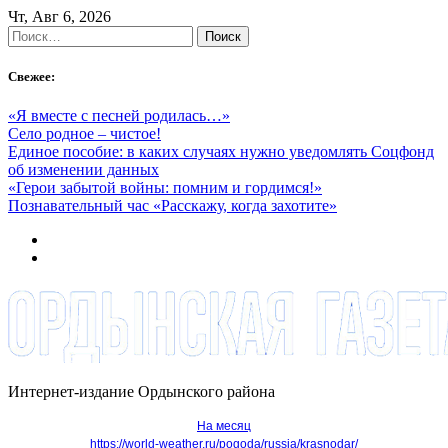
Skip
Чт, Авг 6, 2026
to
Найти:
content
Свежее:
«Я вместе с песней родилась…»
Село родное – чистое!
Единое пособие: в каких случаях нужно уведомлять Соцфонд
об изменении данных
«Герои забытой войны: помним и гордимся!»
Познавательный час «Расскажу, когда захотите»
Интернет-издание Ордынского района
На месяц
https://world-weather.ru/pogoda/russia/krasnodar/