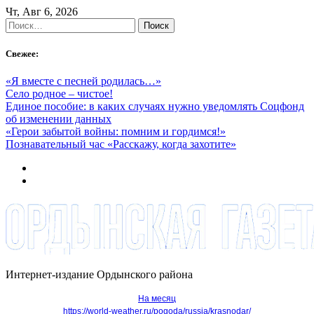
Skip
Чт, Авг 6, 2026
to
Найти:
content
Свежее:
«Я вместе с песней родилась…»
Село родное – чистое!
Единое пособие: в каких случаях нужно уведомлять Соцфонд
об изменении данных
«Герои забытой войны: помним и гордимся!»
Познавательный час «Расскажу, когда захотите»
Интернет-издание Ордынского района
На месяц
https://world-weather.ru/pogoda/russia/krasnodar/