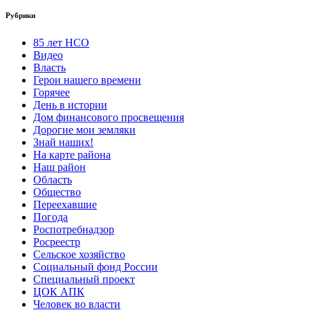
Рубрики
85 лет НСО
Видео
Власть
Герои нашего времени
Горячее
День в истории
Дом финансового просвещения
Дорогие мои земляки
Знай наших!
На карте района
Наш район
Область
Общество
Переехавшие
Погода
Роспотребнадзор
Росреестр
Сельское хозяйство
Социальный фонд России
Специальный проект
ЦОК АПК
Человек во власти