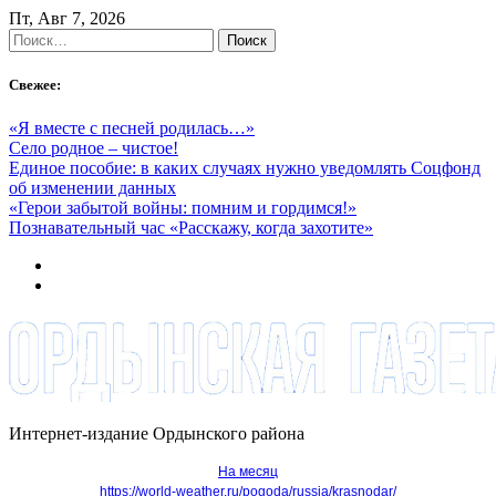
Skip
Пт, Авг 7, 2026
to
Найти:
content
Свежее:
«Я вместе с песней родилась…»
Село родное – чистое!
Единое пособие: в каких случаях нужно уведомлять Соцфонд
об изменении данных
«Герои забытой войны: помним и гордимся!»
Познавательный час «Расскажу, когда захотите»
Интернет-издание Ордынского района
На месяц
https://world-weather.ru/pogoda/russia/krasnodar/