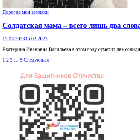
Дорогие мои земляки
Солдатская мама – всего лишь два слов
15.03.2023
15.03.2023
Екатерина Ивановна Васильева в этом году отметит две солидн
Пагинация
1
2
3
…
5
Следующая
записей