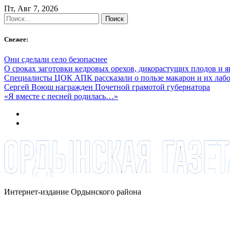
Skip
Пт, Авг 7, 2026
to
Найти:
content
Свежее:
Они сделали село безопаснее
О сроках заготовки кедровых орехов, дикорастущих плодов и 
Специалисты ЦОК АПК рассказали о пользе макарон и их лаб
Сергей Воюш награжден Почетной грамотой губернатора
«Я вместе с песней родилась…»
Интернет-издание Ордынского района