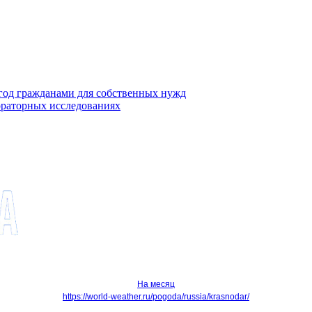
ягод гражданами для собственных нужд
ораторных исследованиях
На месяц
https://world-weather.ru/pogoda/russia/krasnodar/