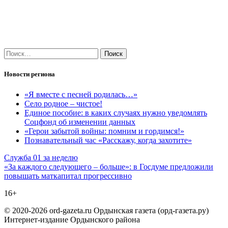
Найти:
Новости региона
«Я вместе с песней родилась…»
Село родное – чистое!
Единое пособие: в каких случаях нужно уведомлять
Соцфонд об изменении данных
«Герои забытой войны: помним и гордимся!»
Познавательный час «Расскажу, когда захотите»
Навигация
Служба 01 за неделю
«За каждого следующего – больше»: в Госдуме предложили
по
повышать маткапитал прогрессивно
записям
16+
© 2020-2026 ord-gazeta.ru Ордынская газета (орд-газета.ру)
Интернет-издание Ордынского района