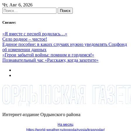
Skip
Чт, Авг 6, 2026
to
Найти:
content
Свежее:
«Я вместе с песней родилась…»
Село родное – чистое!
Единое пособие: в каких случаях нужно уведомлять Соцфонд
об изменении данных
«Герои забытой войны: помним и гордимся!»
Познавательный час «Расскажу, когда захотите»
Интернет-издание Ордынского района
На месяц
https://world-weather.ru/pogoda/russia/krasnodar/