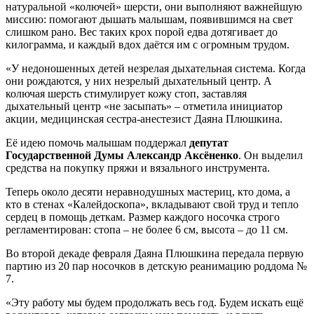
натуральной «колючей» шерсти, они выполняют важнейшую
миссию: помогают дышать малышам, появившимся на свет
слишком рано. Вес таких крох порой едва дотягивает до
килограмма, и каждый вдох даётся им с огромным трудом.
«У недоношенных детей незрелая дыхательная система. Когда
они рождаются, у них незрелый дыхательный центр. А
колючая шерсть стимулирует кожу стоп, заставляя
дыхательный центр «не засыпать» – отметила инициатор
акции, медицинская сестра-анестезист Даяна Плюшкина.
Её идею помочь малышам поддержал
депутат
Государственной Думы Александр Аксёненко
. Он выделил
средства на покупку пряжи и вязального инструмента.
Теперь около десяти неравнодушных мастериц, кто дома, а
кто в стенах «Калейдоскопа», вкладывают свой труд и тепло
сердец в помощь деткам. Размер каждого носочка строго
регламентирован: стопа – не более 6 см, высота – до 11 см.
Во второй декаде февраля Даяна Плюшкина передала первую
партию из 20 пар носочков в детскую реанимацию роддома №
7.
«Эту работу мы будем продолжать весь год. Будем искать ещё