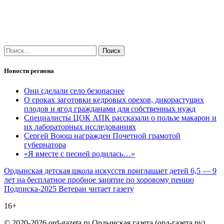
Найти:
Новости региона
Они сделали село безопаснее
О сроках заготовки кедровых орехов, дикорастущих
плодов и ягод гражданами для собственных нужд
Специалисты ЦОК АПК рассказали о пользе макарон и
их лабораторных исследованиях
Сергей Воюш награжден Почетной грамотой
губернатора
«Я вместе с песней родилась…»
Навигация
Ордынская детская школа искусств приглашает детей 6,5 — 9
лет на бесплатное пробное занятие по хоровому пению
по
Подписка-2025 Ветеран читает газету
записям
16+
© 2020-2026 ord-gazeta.ru Ордынская газета (орд-газета.ру)