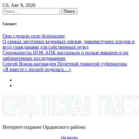
Skip
Сб, Авг 8, 2026
to
Найти:
content
Свежее:
Они сделали село безопаснее
О сроках заготовки кедровых орехов, дикорастущих плодов и
ягод гражданами для собственных нужд
Специалисты ЦОК АПК рассказали о пользе макарон и их
лабораторных исследованиях
Сергей Воюш награжден Почетной грамотой губернатора
«Я вместе с песней родилась…»
Интернет-издание Ордынского района
На месяц