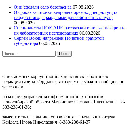
Они сделали село безопаснее
07.08.2026
О сроках заготовки кедровых орехов, дикорастущих
плодов и ягод гражданами для собственных нужд
06.08.2026
Специалисты ЦОК АПК рассказали о пользе макарон и
их лабораторных исследованиях
06.08.2026
Сергей Воюш награжден Почетной грамотой
губернатора
06.08.2026
Найти:
ПРОТИВОДЕЙСТВИЕ КОРРУПЦИИ
О возможных коррупционных действиях работников
редакции газеты «Ордынская газета» вы можете сообщить по
телефонам:
начальник управления информационных проектов
Новосибирской области Матвиенко Светлана Евгеньевна 8-
383-238-61-36;
заместитель начальника управления — начальник отдела
Кайдала Игорь Николаевич 8-383-238-61-37.