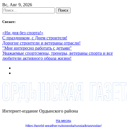
Skip
Вс, Авг 9, 2026
to
Найти:
content
Свежее:
«Ни дня без спорта!»
С праздником, с Днем строителя!
Дорогие строители и ветераны отрасли!
"Мне интересно работать с детьми"
Уважаемые спортсмены, тренеры, ветераны спорта и все
любители активного образа жизни!
Интернет-издание Ордынского района
На месяц
https://world-weather.ru/pogoda/russia/krasnodar/