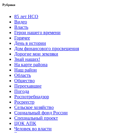
Рубрики
85 лет НСО
Видео
Власть
Герои нашего времени
Горячее
День в истории
Дом финансового просвещения
Дорогие мои земляки
Знай наших!
На карте района
Наш район
Область
Общество
Переехавшие
Погода
Роспотребнадзор
Росреестр
Сельское хозяйство
Социальный фонд России
Специальный проект
ЦОК АПК
Человек во власти