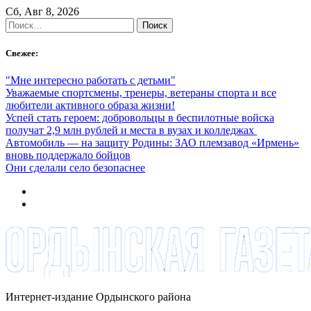
Skip
Сб, Авг 8, 2026
to
Найти:
content
Свежее:
"Мне интересно работать с детьми"
Уважаемые спортсмены, тренеры, ветераны спорта и все
любители активного образа жизни!
Успей стать героем: добровольцы в беспилотные войска
получат 2,9 млн рублей и места в вузах и колледжах
Автомобиль — на защиту Родины: ЗАО племзавод «Ирмень»
вновь поддержало бойцов
Они сделали село безопаснее
Интернет-издание Ордынского района