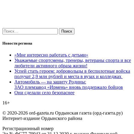
Найти:
Новости региона
«Мне интересно работать с детьми»
Уважаемые спортсмены, тренеры, ветераны спорта и все
любители активного образа жизни!
Успей стать героем: добровольцы в беспилотные войска
получат 2,9 млн рублей и места в вузах и колледжах
Автомобиль — на защиту Родины:
ЗАО племзавод «Ирмень» вновь поддержало бойцов
Они сделали село безопаснее
16+
© 2020-2026 ord-gazeta.ru Ордынская газета (орд-газета.ру)
Интернет-издание Ордынского района
Регистрационный номер
Эл № ФС77-79943 от 31.12.2020 г. выдано Федеральной