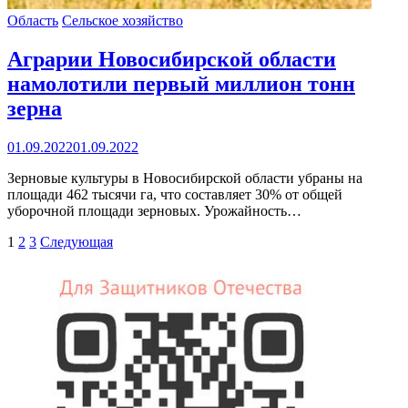
Область
Сельское хозяйство
Аграрии Новосибирской области
намолотили первый миллион тонн
зерна
01.09.2022
01.09.2022
Зерновые культуры в Новосибирской области убраны на
площади 462 тысячи га, что составляет 30% от общей
уборочной площади зерновых. Урожайность…
Пагинация
1
2
3
Следующая
записей