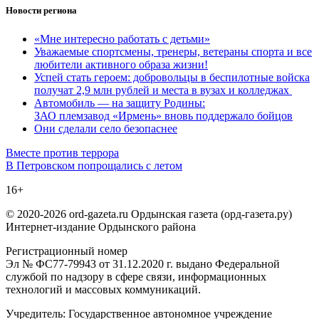
Новости региона
«Мне интересно работать с детьми»
Уважаемые спортсмены, тренеры, ветераны спорта и все
любители активного образа жизни!
Успей стать героем: добровольцы в беспилотные войска
получат 2,9 млн рублей и места в вузах и колледжах
Автомобиль — на защиту Родины:
ЗАО племзавод «Ирмень» вновь поддержало бойцов
Они сделали село безопаснее
Навигация
Вместе против террора
В Петровском попрощались с летом
по
16+
записям
© 2020-2026 ord-gazeta.ru Ордынская газета (орд-газета.ру)
Интернет-издание Ордынского района
Регистрационный номер
Эл № ФС77-79943 от 31.12.2020 г. выдано Федеральной
службой по надзору в сфере связи, информационных
технологий и массовых коммуникаций.
Учредитель: Государственное автономное учреждение