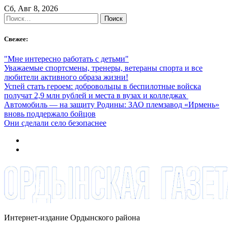
Skip
Сб, Авг 8, 2026
to
Найти:
content
Свежее:
"Мне интересно работать с детьми"
Уважаемые спортсмены, тренеры, ветераны спорта и все
любители активного образа жизни!
Успей стать героем: добровольцы в беспилотные войска
получат 2,9 млн рублей и места в вузах и колледжах
Автомобиль — на защиту Родины: ЗАО племзавод «Ирмень»
вновь поддержало бойцов
Они сделали село безопаснее
Интернет-издание Ордынского района