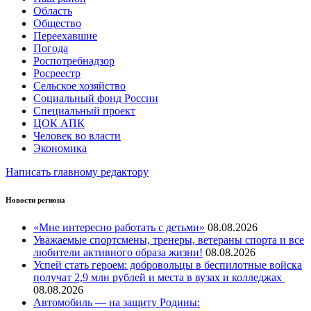
Область
Общество
Переехавшие
Погода
Роспотребнадзор
Росреестр
Сельское хозяйство
Социальный фонд России
Специальный проект
ЦОК АПК
Человек во власти
Экономика
Написать главному редактору
Новости региона
«Мне интересно работать с детьми»
08.08.2026
Уважаемые спортсмены, тренеры, ветераны спорта и все
любители активного образа жизни!
08.08.2026
Успей стать героем: добровольцы в беспилотные войска
получат 2,9 млн рублей и места в вузах и колледжах
08.08.2026
Автомобиль — на защиту Родины: