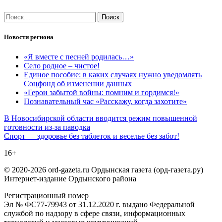
Найти:
Новости региона
«Я вместе с песней родилась…»
Село родное – чистое!
Единое пособие: в каких случаях нужно уведомлять
Соцфонд об изменении данных
«Герои забытой войны: помним и гордимся!»
Познавательный час «Расскажу, когда захотите»
Навигация
В Новосибирской области вводится режим повышенной
готовности из-за паводка
по
Спорт — здоровье без таблеток и веселье без забот!
записям
16+
© 2020-2026 ord-gazeta.ru Ордынская газета (орд-газета.ру)
Интернет-издание Ордынского района
Регистрационный номер
Эл № ФС77-79943 от 31.12.2020 г. выдано Федеральной
службой по надзору в сфере связи, информационных