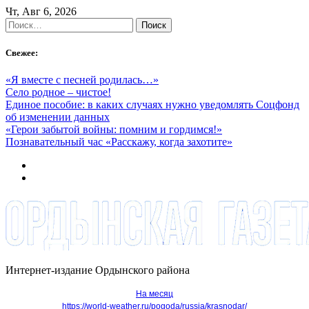
Skip
Чт, Авг 6, 2026
to
Найти:
content
Свежее:
«Я вместе с песней родилась…»
Село родное – чистое!
Единое пособие: в каких случаях нужно уведомлять Соцфонд
об изменении данных
«Герои забытой войны: помним и гордимся!»
Познавательный час «Расскажу, когда захотите»
Интернет-издание Ордынского района
На месяц
https://world-weather.ru/pogoda/russia/krasnodar/