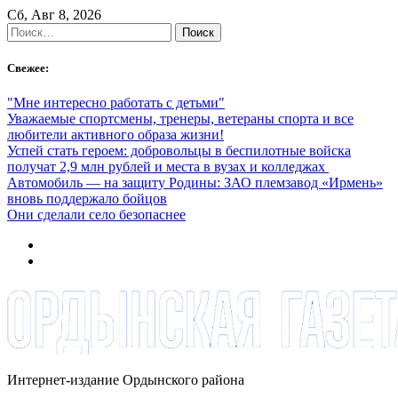
Skip
Сб, Авг 8, 2026
to
Найти:
content
Свежее:
"Мне интересно работать с детьми"
Уважаемые спортсмены, тренеры, ветераны спорта и все
любители активного образа жизни!
Успей стать героем: добровольцы в беспилотные войска
получат 2,9 млн рублей и места в вузах и колледжах
Автомобиль — на защиту Родины: ЗАО племзавод «Ирмень»
вновь поддержало бойцов
Они сделали село безопаснее
Интернет-издание Ордынского района