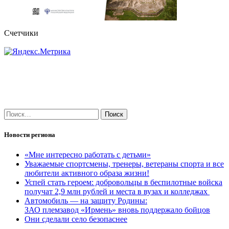
Счетчики
Найти:
Новости региона
«Мне интересно работать с детьми»
Уважаемые спортсмены, тренеры, ветераны спорта и все
любители активного образа жизни!
Успей стать героем: добровольцы в беспилотные войска
получат 2,9 млн рублей и места в вузах и колледжах
Автомобиль — на защиту Родины:
ЗАО племзавод «Ирмень» вновь поддержало бойцов
Они сделали село безопаснее