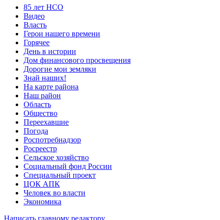
85 лет НСО
Видео
Власть
Герои нашего времени
Горячее
День в истории
Дом финансового просвещения
Дорогие мои земляки
Знай наших!
На карте района
Наш район
Область
Общество
Переехавшие
Погода
Роспотребнадзор
Росреестр
Сельское хозяйство
Социальный фонд России
Специальный проект
ЦОК АПК
Человек во власти
Экономика
Написать главному редактору