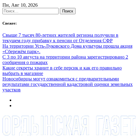
Skip
Пн, Авг 10, 2026
to
Найти:
content
Свежее:
Свыше 7 тысяч 80-летних жителей региона получили в
текущем году прибавку к пенсии от Отделения СФР
На территории Усть-Луковского Дома культуры прошла акция
«Сбережём парк».
С 3 по 10 августа на территории района зарегистрировано 2
сообщения о пожарах
Какие секреты хранит в себе персик и как его правильно
выбрать в магазине
Новосибирцы могут ознакомиться с предварительными
результатами государственной кадастровой оценки земельных
участков