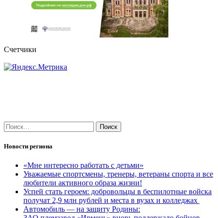
Счетчики
Найти:
Новости региона
«Мне интересно работать с детьми»
Уважаемые спортсмены, тренеры, ветераны спорта и все
любители активного образа жизни!
Успей стать героем: добровольцы в беспилотные войска
получат 2,9 млн рублей и места в вузах и колледжах
Автомобиль — на защиту Родины:
ЗАО племзавод «Ирмень» вновь поддержало бойцов