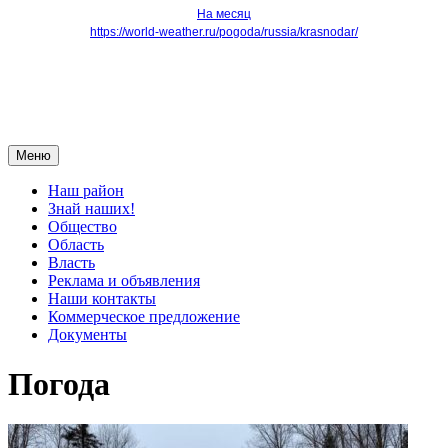
На месяц
https://world-weather.ru/pogoda/russia/krasnodar/
Меню
Наш район
Знай наших!
Общество
Область
Власть
Реклама и объявления
Наши контакты
Коммерческое предложение
Документы
Погода