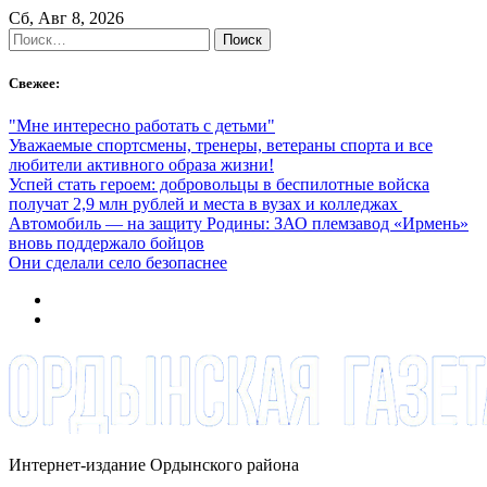
Skip
Сб, Авг 8, 2026
to
Найти:
content
Свежее:
"Мне интересно работать с детьми"
Уважаемые спортсмены, тренеры, ветераны спорта и все
любители активного образа жизни!
Успей стать героем: добровольцы в беспилотные войска
получат 2,9 млн рублей и места в вузах и колледжах
Автомобиль — на защиту Родины: ЗАО племзавод «Ирмень»
вновь поддержало бойцов
Они сделали село безопаснее
Интернет-издание Ордынского района