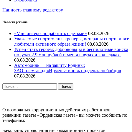
Написать главному редактору
Новости региона
«Мне интересно работать с детьми»
08.08.2026
Уважаемые спортсмены, тренеры, ветераны спорта и все
любители активного образа жизни!
08.08.2026
Успей стать героем: добровольцы в беспилотные войска
получат 2,9 млн рублей и места в вузах и колледжах
08.08.2026
Автомобиль — на защиту Родины:
ЗАО племзавод «Ирмень» вновь поддержало бойцов
07.08.2026
Найти:
ПРОТИВОДЕЙСТВИЕ КОРРУПЦИИ
О возможных коррупционных действиях работников
редакции газеты «Ордынская газета» вы можете сообщить по
телефонам:
начальник управления информационных проектов