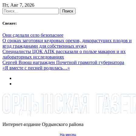
Skip
Пт, Авг 7, 2026
to
Найти:
content
Свежее:
Они сделали село безопаснее
О сроках заготовки кедровых орехов, дикорастущих плодов и
ягод гражданами для собственных нужд
Специалисты ЦОК АПК рассказали о пользе макарон и их
лабораторных исследованиях
Сергей Воюш награжден Почетной грамотой губернатора
«Я вместе с песней родилась…»
Интернет-издание Ордынского района
На месяц