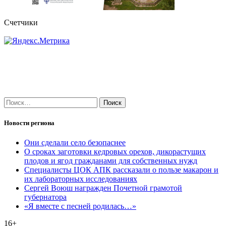
Счетчики
Найти:
Новости региона
Они сделали село безопаснее
О сроках заготовки кедровых орехов, дикорастущих
плодов и ягод гражданами для собственных нужд
Специалисты ЦОК АПК рассказали о пользе макарон и
их лабораторных исследованиях
Сергей Воюш награжден Почетной грамотой
губернатора
«Я вместе с песней родилась…»
16+