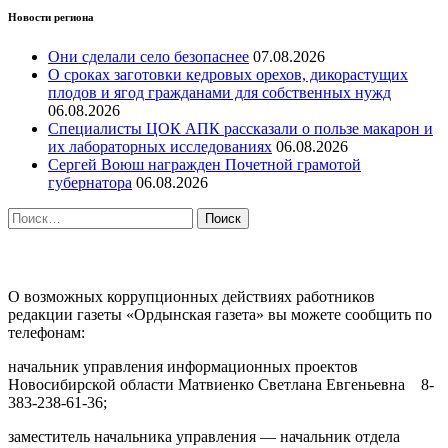
Новости региона
Они сделали село безопаснее
07.08.2026
О сроках заготовки кедровых орехов, дикорастущих
плодов и ягод гражданами для собственных нужд
06.08.2026
Специалисты ЦОК АПК рассказали о пользе макарон и
их лабораторных исследованиях
06.08.2026
Сергей Воюш награжден Почетной грамотой
губернатора
06.08.2026
Найти:
ПРОТИВОДЕЙСТВИЕ КОРРУПЦИИ
О возможных коррупционных действиях работников
редакции газеты «Ордынская газета» вы можете сообщить по
телефонам:
начальник управления информационных проектов
Новосибирской области Матвиенко Светлана Евгеньевна 8-
383-238-61-36;
заместитель начальника управления — начальник отдела