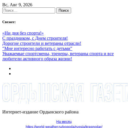
Skip
Вс, Авг 9, 2026
to
Найти:
content
Свежее:
«Ни дня без спорта!»
С праздником, с Днем строителя!
Дорогие строители и ветераны отрасли!
"Мне интересно работать с детьми"
Уважаемые спортсмены, тренеры, ветераны спорта и все
любители активного образа жизни!
Интернет-издание Ордынского района
На месяц
https://world-weather.ru/pogoda/russia/krasnodar/