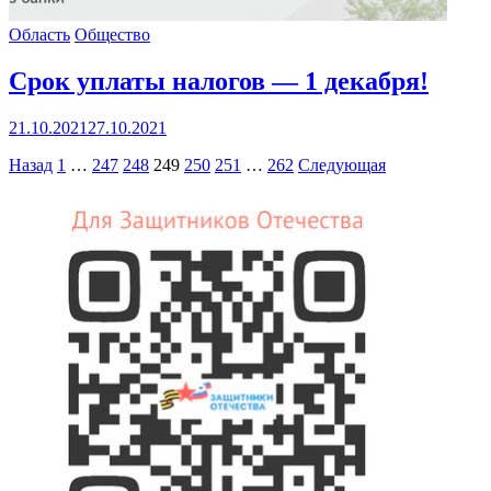
Область
Общество
Срок уплаты налогов — 1 декабря!
21.10.2021
27.10.2021
Пагинация
Назад
1
…
247
248
249
250
251
…
262
Следующая
записей