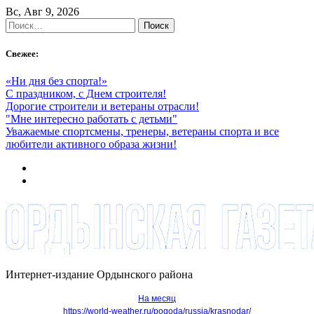
Skip
Вс, Авг 9, 2026
to
Найти:
content
Свежее:
«Ни дня без спорта!»
С праздником, с Днем строителя!
Дорогие строители и ветераны отрасли!
"Мне интересно работать с детьми"
Уважаемые спортсмены, тренеры, ветераны спорта и все
любители активного образа жизни!
Интернет-издание Ордынского района
На месяц
https://world-weather.ru/pogoda/russia/krasnodar/