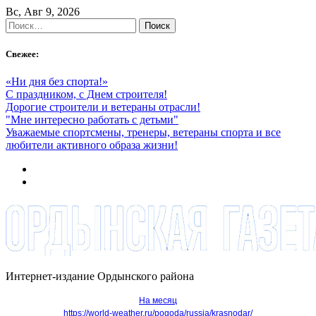
Skip
Вс, Авг 9, 2026
to
Найти:
content
Свежее:
«Ни дня без спорта!»
С праздником, с Днем строителя!
Дорогие строители и ветераны отрасли!
"Мне интересно работать с детьми"
Уважаемые спортсмены, тренеры, ветераны спорта и все
любители активного образа жизни!
Интернет-издание Ордынского района
На месяц
https://world-weather.ru/pogoda/russia/krasnodar/