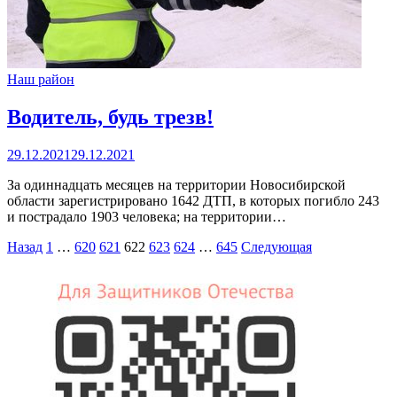
Наш район
Водитель, будь трезв!
29.12.2021
29.12.2021
За одиннадцать месяцев на территории Новосибирской
области зарегистрировано 1642 ДТП, в которых погибло 243
и пострадало 1903 человека; на территории…
Пагинация
Назад
1
…
620
621
622
623
624
…
645
Следующая
записей