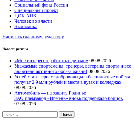
Социальный фонд России
Специальный проект
ЦОК АПК
Человек во власти
Экономика
Написать главному редактору
Новости региона
«Мне интересно работать с детьми»
08.08.2026
Уважаемые спортсмены, тренеры, ветераны спорта и все
любители активного образа жизни!
08.08.2026
Успей стать героем: добровольцы в беспилотные войска
получат 2,9 млн рублей и места в вузах и колледжах
08.08.2026
Автомобиль — на защиту Родины:
ЗАО племзавод «Ирмень» вновь поддержало бойцов
07.08.2026
Найти:
ПРОТИВОДЕЙСТВИЕ КОРРУПЦИИ