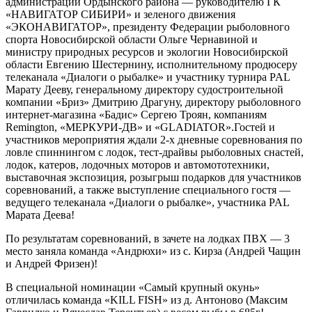
администрации Ордынского района — руководителю ГК
«НАВИГАТОР СИБИРИ» и зеленого движения
«ЭКОНАВИГАТОР», президенту Федерации рыболовного
спорта Новосибирской области Ольге Чернавиной и
министру природных ресурсов и экологии Новосибирской
области Евгению Шестернину, исполнительному продюсеру
телеканала «Диалоги о рыбалке» и участнику турнира PAL
Марату Дееву, генеральному директору судостроительной
компании «Бриз» Дмитрию Драгуну, директору рыболовного
интернет-магазина «Бадис» Сергею Троян, компаниям
Remington, «МЕРКУРИ-ДВ» и «GLADIATOR».Гостей и
участников мероприятия ждали 2-х дневные соревнования по
ловле спиннингом с лодок, тест-драйвы рыболовных снастей,
лодок, катеров, лодочных моторов и автомототехники,
выставочная экспозиция, розыгрыш подарков для участников
соревнований, а также выступление специального гостя —
ведущего телеканала «Диалоги о рыбалке», участника PAL
Марата Деева!
По результатам соревнований, в зачете на лодках ПВХ — 3
место заняла команда «Андрюхи» из с. Кирза (Андрей Чащин
и Андрей Фризен)!
В специальной номинации «Самый крупный окунь»
отличилась команда «KILL FISH» из д. Антоново (Максим