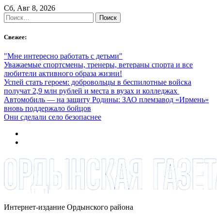
Skip
Сб, Авг 8, 2026
to
Найти:
content
Свежее:
"Мне интересно работать с детьми"
Уважаемые спортсмены, тренеры, ветераны спорта и все
любители активного образа жизни!
Успей стать героем: добровольцы в беспилотные войска
получат 2,9 млн рублей и места в вузах и колледжах
Автомобиль — на защиту Родины: ЗАО племзавод «Ирмень»
вновь поддержало бойцов
Они сделали село безопаснее
Интернет-издание Ордынского района