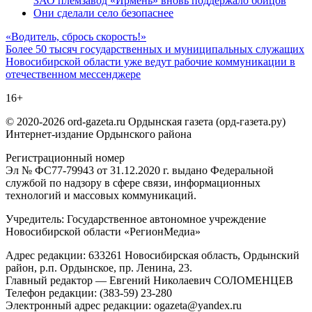
ЗАО племзавод «Ирмень» вновь поддержало бойцов
Они сделали село безопаснее
Навигация
«Водитель, сбрось скорость!»
Более 50 тысяч государственных и муниципальных служащих
по
Новосибирской области уже ведут рабочие коммуникации в
записям
отечественном мессенджере
16+
© 2020-2026 ord-gazeta.ru Ордынская газета (орд-газета.ру)
Интернет-издание Ордынского района
Регистрационный номер
Эл № ФС77-79943 от 31.12.2020 г. выдано Федеральной
службой по надзору в сфере связи, информационных
технологий и массовых коммуникаций.
Учредитель: Государственное автономное учреждение
Новосибирской области «РегионМедиа»
Адрес редакции: 633261 Новосибирская область, Ордынский
район, р.п. Ордынское, пр. Ленина, 23.
Главный редактор — Евгений Николаевич СОЛОМЕНЦЕВ
Телефон редакции: (383-59) 23-280
Электронный адрес редакции: ogazeta@yandex.ru