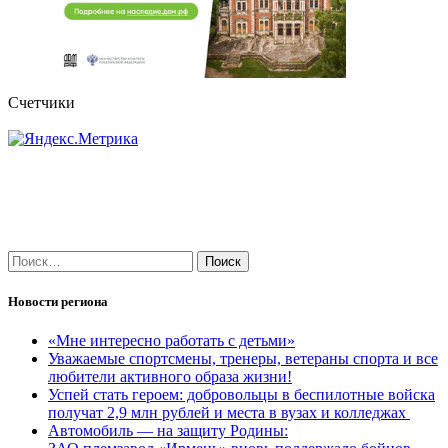
Счетчики
Найти:
Новости региона
«Мне интересно работать с детьми»
Уважаемые спортсмены, тренеры, ветераны спорта и все
любители активного образа жизни!
Успей стать героем: добровольцы в беспилотные войска
получат 2,9 млн рублей и места в вузах и колледжах
Автомобиль — на защиту Родины: