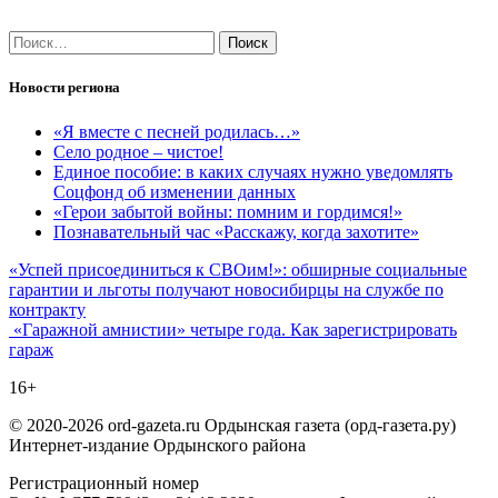
Найти:
Новости региона
«Я вместе с песней родилась…»
Село родное – чистое!
Единое пособие: в каких случаях нужно уведомлять
Соцфонд об изменении данных
«Герои забытой войны: помним и гордимся!»
Познавательный час «Расскажу, когда захотите»
Навигация
«Успей присоединиться к СВОим!»: обширные социальные
гарантии и льготы получают новосибирцы на службе по
по
контракту
записям
«Гаражной амнистии» четыре года. Как зарегистрировать
гараж
16+
© 2020-2026 ord-gazeta.ru Ордынская газета (орд-газета.ру)
Интернет-издание Ордынского района
Регистрационный номер