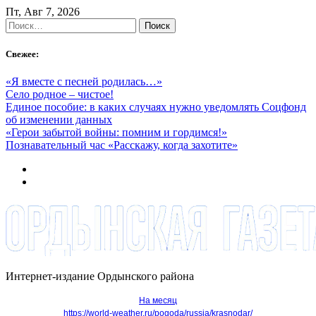
Skip
Пт, Авг 7, 2026
to
Найти:
content
Свежее:
«Я вместе с песней родилась…»
Село родное – чистое!
Единое пособие: в каких случаях нужно уведомлять Соцфонд
об изменении данных
«Герои забытой войны: помним и гордимся!»
Познавательный час «Расскажу, когда захотите»
Интернет-издание Ордынского района
На месяц
https://world-weather.ru/pogoda/russia/krasnodar/