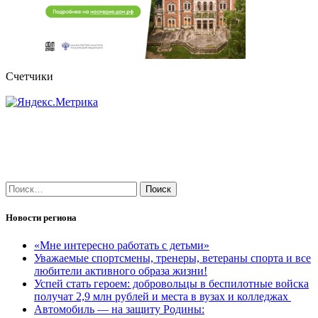
Счетчики
Найти:
Новости региона
«Мне интересно работать с детьми»
Уважаемые спортсмены, тренеры, ветераны спорта и все
любители активного образа жизни!
Успей стать героем: добровольцы в беспилотные войска
получат 2,9 млн рублей и места в вузах и колледжах
Автомобиль — на защиту Родины: