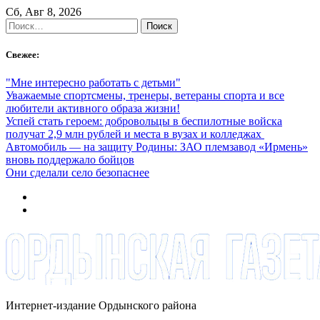
Skip
Сб, Авг 8, 2026
to
Найти:
content
Свежее:
"Мне интересно работать с детьми"
Уважаемые спортсмены, тренеры, ветераны спорта и все
любители активного образа жизни!
Успей стать героем: добровольцы в беспилотные войска
получат 2,9 млн рублей и места в вузах и колледжах
Автомобиль — на защиту Родины: ЗАО племзавод «Ирмень»
вновь поддержало бойцов
Они сделали село безопаснее
Интернет-издание Ордынского района