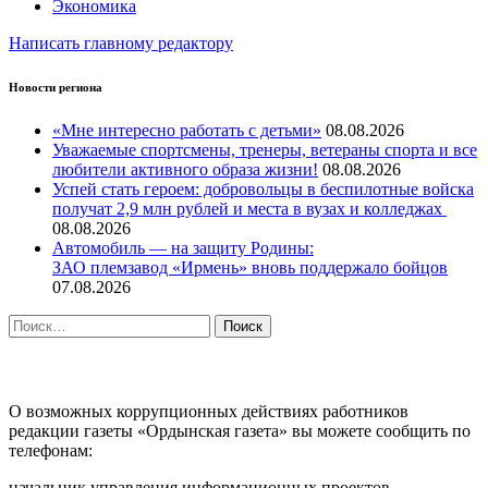
Экономика
Написать главному редактору
Новости региона
«Мне интересно работать с детьми»
08.08.2026
Уважаемые спортсмены, тренеры, ветераны спорта и все
любители активного образа жизни!
08.08.2026
Успей стать героем: добровольцы в беспилотные войска
получат 2,9 млн рублей и места в вузах и колледжах
08.08.2026
Автомобиль — на защиту Родины:
ЗАО племзавод «Ирмень» вновь поддержало бойцов
07.08.2026
Найти:
ПРОТИВОДЕЙСТВИЕ КОРРУПЦИИ
О возможных коррупционных действиях работников
редакции газеты «Ордынская газета» вы можете сообщить по
телефонам:
начальник управления информационных проектов