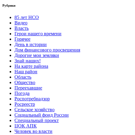
Рубрики
85 лет НСО
Видео
Власть
Герои нашего времени
Горячее
День в истории
Дом финансового просвещения
Дорогие мои земляки
Знай наших!
На карте района
Наш район
Область
Общество
Переехавшие
Погода
Роспотребнадзор
Росреестр
Сельское хозяйство
Социальный фонд России
Специальный проект
ЦОК АПК
Человек во власти