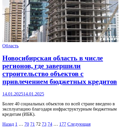
Область
Новосибирская область в числе
регионов, где завершили
строительство объектов с
привлечением бюджетных кредитов
14.01.2025
14.01.2025
Более 40 социальных объектов по всей стране введено в
эксплуатацию благодаря инфраструктурным бюджетным
кредитам (ИБК).
Пагинация
Назад
1
…
70
71
72
73
74
…
177
Следующая