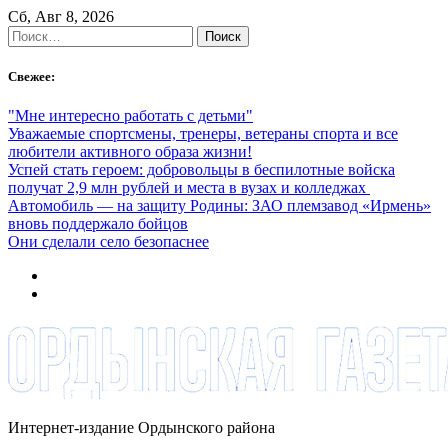
Skip
Сб, Авг 8, 2026
to
Найти:
content
Свежее:
"Мне интересно работать с детьми"
Уважаемые спортсмены, тренеры, ветераны спорта и все
любители активного образа жизни!
Успей стать героем: добровольцы в беспилотные войска
получат 2,9 млн рублей и места в вузах и колледжах
Автомобиль — на защиту Родины: ЗАО племзавод «Ирмень»
вновь поддержало бойцов
Они сделали село безопаснее
Интернет-издание Ордынского района