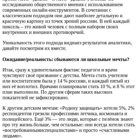
исследованию общественного мнения с использованием
современных онлайн-инструментов. В сочетании с
классическим подходом они дают наиболее детальную и
красочную картину из точек зрений россиян. В ней каждый
пиксель – это живой человек с полным набором своих
внутренних и внешних противоречий.
Уникальность этого подхода виднаиз результатов аналитики,
давайте посмотрим их вместе.
Ожидание/реальность: сбываются ли школьные мечты?
Итак, сразу к удивительным фактам: педагоги и врачи
чувствуют своё призвание с детства. Мечта стать учителем
или воспитателем была у 14 % россиян, и каждый пятый из
них её воплотил. Врачами планировали стать 10 %, и 8 % этот
план выполнили. По другим сферам таких высоких
показателей не зафиксировано.
К другим детским мечтам: «Родину защищать» хотели 5%, 2%
респондентов грезили профессиями летчика, космонавта и
полицейского. Ещё 3% — это люди, которые с пелёнок знают
про эту жизнь больше, чем остальные: они всегда хотели стать
«востребованнымиспециалистами» и просто «счастливыми
людьми».