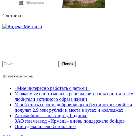
Счетчики
Найти:
Новости региона
«Мне интересно работать с детьми»
Уважаемые спортсмены, тренеры, ветераны спорта и все
любители активного образа жизни!
Успей стать героем: добровольцы в беспилотные войска
получат 2,9 млн рублей и места в вузах и колледжах
Автомобиль — на защиту Родины:
ЗАО племзавод «Ирмень» вновь поддержало бойцов
Они сделали село безопаснее