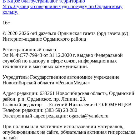
Навигация
В Кирзе благоустраивают территорию
Усть-Луковцы совершили чудо-поездку по Ордынскому
по
кольцу.
записям
16+
© 2020-2026 ord-gazeta.ru Ордынская газета (орд-газета.ру)
Интернет-издание Ордынского района
Регистрационный номер
Эл № ФС77-79943 от 31.12.2020 г. выдано Федеральной
службой по надзору в сфере связи, информационных
технологий и массовых коммуникаций.
Учредитель: Государственное автономное учреждение
Новосибирской области «РегионМедиа»
Адрес редакции: 633261 Новосибирская область, Ордынский
район, р.п. Ордынское, пр. Ленина, 23.
Главный редактор — Евгений Николаевич СОЛОМЕНЦЕВ
Телефон редакции: (383-59) 23-280
Электронный адрес редакции: ogazeta@yandex.ru
При полном или частичном использовании материалов,
опубликованных на сайте, обязательна активная гиперссылка
на сайт