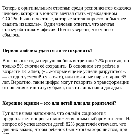
Теперь к оригинальным ответам: среди респондентов оказался
человек, который в юности мечтал стать «гражданином
СССР». Были и честные, которые хотели«просто побыстрее
свалить из школы». Один человек ответил, что мечтал
стать«работником офиса». Почти уверены, что у него
сбылось.
Первая любовь: удаётся ли её сохранить?
В школьные годы первую любовь встретили 72% россиян, но
только 5% смогли её сохранить. В основном это ребята в
возрасте 18–24лет, («…которые ещё не успели разругаться»,
— ехидно усмехнётся кто-то), или пожилые пары старше 65
лет. Вероятно, такие цифры могут говорить о трансформации
отношения к институту брака, но это лишь наши догадки.
Хорошие оценки – это для детей или для родителей?
Тут для начала напомним, что онлайн-социология
предполагает вопросы с множественным выбором ответов. На
вопрос об успеваемости детей 82% родителей отвечают, что
для них важно, чтобы ребёнок был хотя бы хорошистом, при