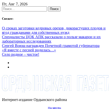
Skip
Пт, Авг 7, 2026
to
Найти:
content
Свежее:
О сроках заготовки кедровых орехов, дикорастущих плодов и
ягод гражданами для собственных нужд
Специалисты ЦОК АПК рассказали о пользе макарон и их
лабораторных исследованиях
Сергей Воюш награжден Почетной грамотой губернатора
«Я вместе с песней родилась…»
Село родное – чистое!
Интернет-издание Ордынского района
На месяц