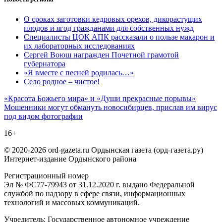
О сроках заготовки кедровых орехов, дикорастущих
плодов и ягод гражданами для собственных нужд
Специалисты ЦОК АПК рассказали о пользе макарон и
их лабораторных исследованиях
Сергей Воюш награжден Почетной грамотой
губернатора
«Я вместе с песней родилась…»
Село родное – чистое!
Навигация
«Красота Божьего мира» и «Души прекрасные порывы»
Мошенники могут обмануть новосибирцев, прислав им вирус
по
под видом фотографии
записям
16+
© 2020-2026 ord-gazeta.ru Ордынская газета (орд-газета.ру)
Интернет-издание Ордынского района
Регистрационный номер
Эл № ФС77-79943 от 31.12.2020 г. выдано Федеральной
службой по надзору в сфере связи, информационных
технологий и массовых коммуникаций.
Учредитель: Государственное автономное учреждение