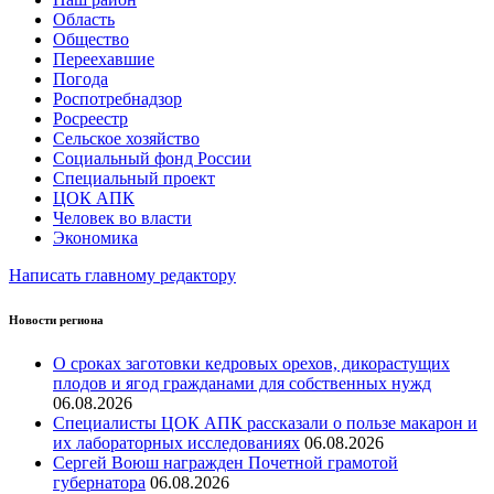
Область
Общество
Переехавшие
Погода
Роспотребнадзор
Росреестр
Сельское хозяйство
Социальный фонд России
Специальный проект
ЦОК АПК
Человек во власти
Экономика
Написать главному редактору
Новости региона
О сроках заготовки кедровых орехов, дикорастущих
плодов и ягод гражданами для собственных нужд
06.08.2026
Специалисты ЦОК АПК рассказали о пользе макарон и
их лабораторных исследованиях
06.08.2026
Сергей Воюш награжден Почетной грамотой
губернатора
06.08.2026