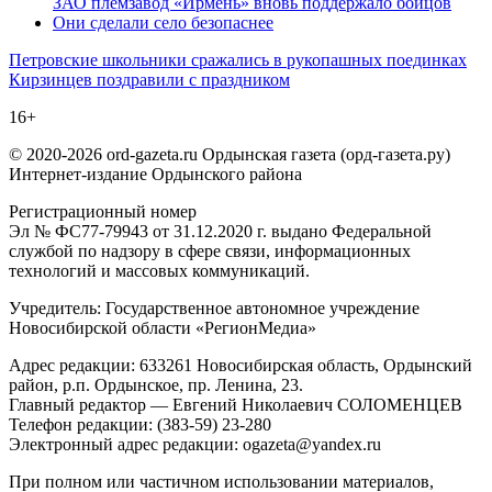
ЗАО племзавод «Ирмень» вновь поддержало бойцов
Они сделали село безопаснее
Навигация
Петровские школьники сражались в рукопашных поединках
Кирзинцев поздравили с праздником
по
16+
записям
© 2020-2026 ord-gazeta.ru Ордынская газета (орд-газета.ру)
Интернет-издание Ордынского района
Регистрационный номер
Эл № ФС77-79943 от 31.12.2020 г. выдано Федеральной
службой по надзору в сфере связи, информационных
технологий и массовых коммуникаций.
Учредитель: Государственное автономное учреждение
Новосибирской области «РегионМедиа»
Адрес редакции: 633261 Новосибирская область, Ордынский
район, р.п. Ордынское, пр. Ленина, 23.
Главный редактор — Евгений Николаевич СОЛОМЕНЦЕВ
Телефон редакции: (383-59) 23-280
Электронный адрес редакции: ogazeta@yandex.ru
При полном или частичном использовании материалов,