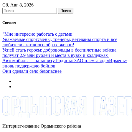
Skip
Сб, Авг 8, 2026
to
Найти:
content
Свежее:
"Мне интересно работать с детьми"
Уважаемые спортсмены, тренеры, ветераны спорта и все
любители активного образа жизни!
Успей стать героем: добровольцы в беспилотные войска
получат 2,9 млн рублей и места в вузах и колледжах
Автомобиль — на защиту Родины: ЗАО племзавод «Ирмень»
вновь поддержало бойцов
Они сделали село безопаснее
Интернет-издание Ордынского района