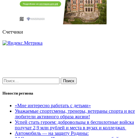
Счетчики
Найти:
Новости региона
«Мне интересно работать с детьми»
Уважаемые спортсмены, тренеры, ветераны спорта и все
любители активного образа жизни!
Успей стать героем: добровольцы в беспилотные войска
получат 2,9 млн рублей и места в вузах и колледжах
Автомобиль — на защиту Родины: