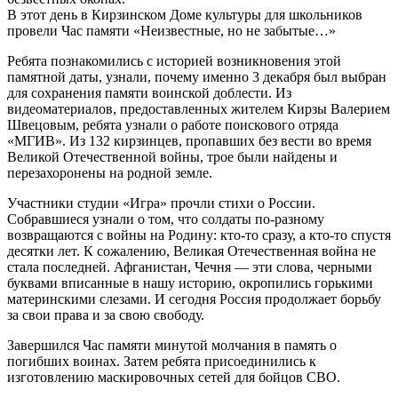
В этот день в Кирзинском Доме культуры для школьников
провели Час памяти «Неизвестные, но не забытые…»
Ребята познакомились с историей возникновения этой
памятной даты, узнали, почему именно 3 декабря был выбран
для сохранения памяти воинской доблести. Из
видеоматериалов, предоставленных жителем Кирзы Валерием
Швецовым, ребята узнали о работе поискового отряда
«МГИВ». Из 132 кирзинцев, пропавших без вести во время
Великой Отечественной войны, трое были найдены и
перезахоронены на родной земле.
Участники студии «Игра» прочли стихи о России.
Собравшиеся узнали о том, что солдаты по-разному
возвращаются с войны на Родину: кто-то сразу, а кто-то спустя
десятки лет. К сожалению, Великая Отечественная война не
стала последней. Афганистан, Чечня — эти слова, черными
буквами вписанные в нашу историю, окропились горькими
материнскими слезами. И сегодня Россия продолжает борьбу
за свои права и за свою свободу.
Завершился Час памяти минутой молчания в память о
погибших воинах. Затем ребята присоединились к
изготовлению маскировочных сетей для бойцов СВО.