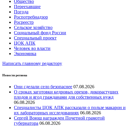
Общество
Переехавшие
Погода
Роспотребнадзор
Росреестр
Сельское хозяйство
Социальный фонд России
Специальный проект
ЦОК АПК
Человек во власти
Экономика
Написать главному редактору
Новости региона
Они сделали село безопаснее
07.08.2026
О сроках заготовки кедровых орехов, дикорастущих
плодов и ягод гражданами для собственных нужд
06.08.2026
Специалисты ЦОК АПК рассказали о пользе макарон и
их лабораторных исследованиях
06.08.2026
Сергей Воюш награжден Почетной грамотой
губернатора
06.08.2026