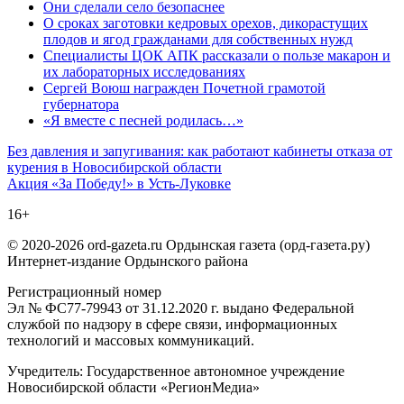
Они сделали село безопаснее
О сроках заготовки кедровых орехов, дикорастущих
плодов и ягод гражданами для собственных нужд
Специалисты ЦОК АПК рассказали о пользе макарон и
их лабораторных исследованиях
Сергей Воюш награжден Почетной грамотой
губернатора
«Я вместе с песней родилась…»
Навигация
Без давления и запугивания: как работают кабинеты отказа от
курения в Новосибирской области
по
Акция «За Победу!» в Усть-Луковке
записям
16+
© 2020-2026 ord-gazeta.ru Ордынская газета (орд-газета.ру)
Интернет-издание Ордынского района
Регистрационный номер
Эл № ФС77-79943 от 31.12.2020 г. выдано Федеральной
службой по надзору в сфере связи, информационных
технологий и массовых коммуникаций.
Учредитель: Государственное автономное учреждение
Новосибирской области «РегионМедиа»