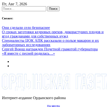
Skip
Пт, Авг 7, 2026
to
Найти:
content
Свежее:
Они сделали село безопаснее
О сроках заготовки кедровых орехов, дикорастущих плодов и
ягод гражданами для собственных нужд
Специалисты ЦОК АПК рассказали о пользе макарон и их
лабораторных исследованиях
Сергей Воюш награжден Почетной грамотой губернатора
«Я вместе с песней родилась…»
Интернет-издание Ордынского района
На месяц