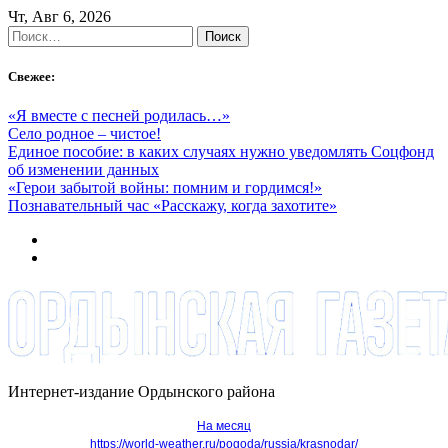
Skip
Чт, Авг 6, 2026
to
Найти:
content
Свежее:
«Я вместе с песней родилась…»
Село родное – чистое!
Единое пособие: в каких случаях нужно уведомлять Соцфонд
об изменении данных
«Герои забытой войны: помним и гордимся!»
Познавательный час «Расскажу, когда захотите»
Интернет-издание Ордынского района
На месяц
https://world-weather.ru/pogoda/russia/krasnodar/