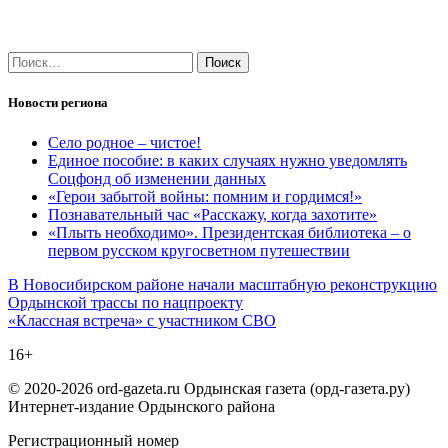
Найти:
Новости региона
Село родное – чистое!
Единое пособие: в каких случаях нужно уведомлять
Соцфонд об изменении данных
«Герои забытой войны: помним и гордимся!»
Познавательный час «Расскажу, когда захотите»
«Плыть необходимо». Президентская библиотека – о
первом русском кругосветном путешествии
Навигация
В Новосибирском районе начали масштабную реконструкцию
Ордынской трассы по нацпроекту
по
«Классная встреча» с участником СВО
записям
16+
© 2020-2026 ord-gazeta.ru Ордынская газета (орд-газета.ру)
Интернет-издание Ордынского района
Регистрационный номер