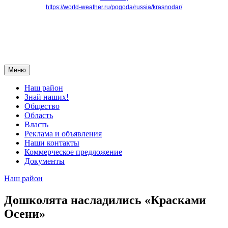
https://world-weather.ru/pogoda/russia/krasnodar/
Меню
Наш район
Знай наших!
Общество
Область
Власть
Реклама и объявления
Наши контакты
Коммерческое предложение
Документы
Наш район
Дошколята насладились «Красками
Осени»