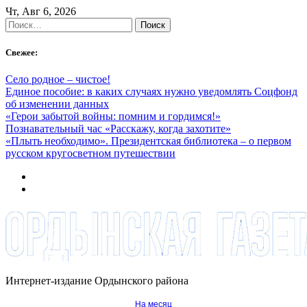
Skip
Чт, Авг 6, 2026
to
Найти:
content
Свежее:
Село родное – чистое!
Единое пособие: в каких случаях нужно уведомлять Соцфонд
об изменении данных
«Герои забытой войны: помним и гордимся!»
Познавательный час «Расскажу, когда захотите»
«Плыть необходимо». Президентская библиотека – о первом
русском кругосветном путешествии
Интернет-издание Ордынского района
На месяц