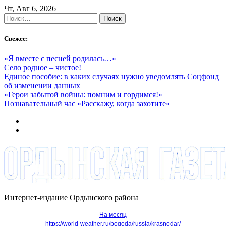
Skip
Чт, Авг 6, 2026
to
Найти:
content
Свежее:
«Я вместе с песней родилась…»
Село родное – чистое!
Единое пособие: в каких случаях нужно уведомлять Соцфонд
об изменении данных
«Герои забытой войны: помним и гордимся!»
Познавательный час «Расскажу, когда захотите»
Интернет-издание Ордынского района
На месяц
https://world-weather.ru/pogoda/russia/krasnodar/