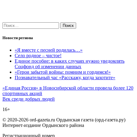
Найти:
Новости региона
«Я вместе с песней родилась…»
Село родное – чистое!
Единое пособие: в каких случаях нужно уведомлять
Соцфонд об изменении данных
«Герои забытой войны: помним и гордимся!»
Познавательный час «Расскажу, когда захотите»
Навигация
«Единая Россия» в Новосибирской области провела более 120
спортивных акций
по
Век среди добрых людей
записям
16+
© 2020-2026 ord-gazeta.ru Ордынская газета (орд-газета.ру)
Интернет-издание Ордынского района
Регистрационный номер