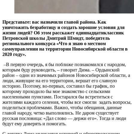
Представьте: вас назначили главой района. Как
уничтожить безработицу и создать хорошие условия для
жизни людей? Об этом расскажет одиннадцатиклассник
Петровской школы Дмитрий Шмидт, победитель
регионального конкурса «Что я знаю о местном
самоуправлении на территории Новосибирской области в
2020 году».
–В первую очередь, я бы поближе познакомился с народом,
которым буду руководить, – говорит Дима. – Ордынский
район – один из значимых районов Новосибирской области, а
люди, живущие на его территории, вершат его славную
историю. Поэтому, во-первых, составил бы график, по
которому проходило бы мое знакомство с сельскими
населенными пунктами. Постарался бы встретиться с
жителями каждого селения, чтобы все смогли задать вопросы,
поделиться проблемами. Важно, чтобы обещания, данные
главой народу, четко выполнялись. Не даром существует
русская пословица: «Дал слово — держи его». Тогда и люди
будут ему доверять и помогать.
С детства Дима увлекается историей и обществознанием.