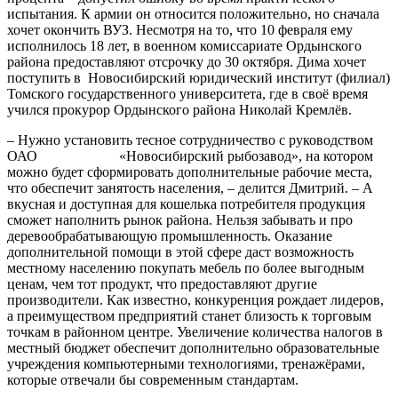
испытания. К армии он относится положительно, но сначала
хочет окончить ВУЗ. Несмотря на то, что 10 февраля ему
исполнилось 18 лет, в военном комиссариате Ордынского
района предоставляют отсрочку до 30 октября. Дима хочет
поступить в Новосибирский юридический институт (филиал)
Томского государственного университета, где в своё время
учился прокурор Ордынского района Николай Кремлёв.
– Нужно установить тесное сотрудничество с руководством
ОАО «Новосибирский рыбозавод», на котором
можно будет сформировать дополнительные рабочие места,
что обеспечит занятость населения, – делится Дмитрий. – А
вкусная и доступная для кошелька потребителя продукция
сможет наполнить рынок района. Нельзя забывать и про
деревообрабатывающую промышленность. Оказание
дополнительной помощи в этой сфере даст возможность
местному населению покупать мебель по более выгодным
ценам, чем тот продукт, что предоставляют другие
производители. Как известно, конкуренция рождает лидеров,
а преимуществом предприятий станет близость к торговым
точкам в районном центре. Увеличение количества налогов в
местный бюджет обеспечит дополнительно образовательные
учреждения компьютерными технологиями, тренажёрами,
которые отвечали бы современным стандартам.