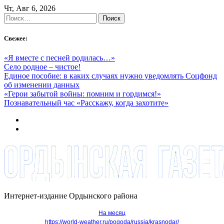
Skip
Чт, Авг 6, 2026
to
Найти:
content
Свежее:
«Я вместе с песней родилась…»
Село родное – чистое!
Единое пособие: в каких случаях нужно уведомлять Соцфонд
об изменении данных
«Герои забытой войны: помним и гордимся!»
Познавательный час «Расскажу, когда захотите»
Интернет-издание Ордынского района
На месяц
https://world-weather.ru/pogoda/russia/krasnodar/