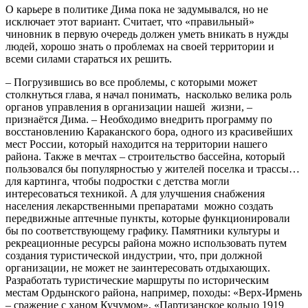
О карьере в политике Дима пока не задумывался, но не
исключает этот вариант. Считает, что «правильный»
чиновник в первую очередь должен уметь вникать в нужды
людей, хорошо знать о проблемах на своей территории и
всеми силами стараться их решить.
– Погрузившись во все проблемы, с которыми может
столкнуться глава, я начал понимать, насколько велика роль
органов управления в организации нашей жизни, –
признаётся Дима. – Необходимо внедрить программу по
восстановлению Караканского бора, одного из красивейших
мест России, который находится на территории нашего
района. Также в мечтах – строительство бассейна, который
пользовался бы популярностью у жителей поселка и трассы…
для картинга, чтобы подростки с детства могли
интересоваться техникой. А для улучшения снабжения
населения лекарственными препаратами можно создать
передвижные аптечные пункты, которые функционировали
бы по соответствующему графику. Памятники культуры и
рекреационные ресурсы района можно использовать путем
создания туристической индустрии, что, при должной
организации, не может не заинтересовать отдыхающих.
Разработать туристические маршруты по историческим
местам Ордынского района, например, походы: «Верх-Ирмень
– сражение с ханом Кучумом», «Партизанское кольцо 1919