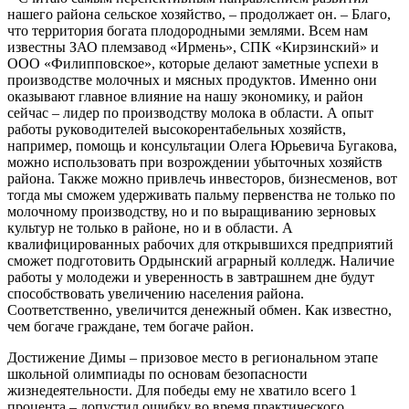
нашего района сельское хозяйство, – продолжает он. – Благо,
что территория богата плодородными землями. Всем нам
известны ЗАО племзавод «Ирмень», СПК «Кирзинский» и
ООО «Филипповское», которые делают заметные успехи в
производстве молочных и мясных продуктов. Именно они
оказывают главное влияние на нашу экономику, и район
сейчас – лидер по производству молока в области. А опыт
работы руководителей высокорентабельных хозяйств,
например, помощь и консультации Олега Юрьевича Бугакова,
можно использовать при возрождении убыточных хозяйств
района. Также можно привлечь инвесторов, бизнесменов, вот
тогда мы сможем удерживать пальму первенства не только по
молочному производству, но и по выращиванию зерновых
культур не только в районе, но и в области. А
квалифицированных рабочих для открывшихся предприятий
сможет подготовить Ордынский аграрный колледж. Наличие
работы у молодежи и уверенность в завтрашнем дне будут
способствовать увеличению населения района.
Соответственно, увеличится денежный обмен. Как известно,
чем богаче граждане, тем богаче район.
Достижение Димы – призовое место в региональном этапе
школьной олимпиады по основам безопасности
жизнедеятельности. Для победы ему не хватило всего 1
процента – допустил ошибку во время практического