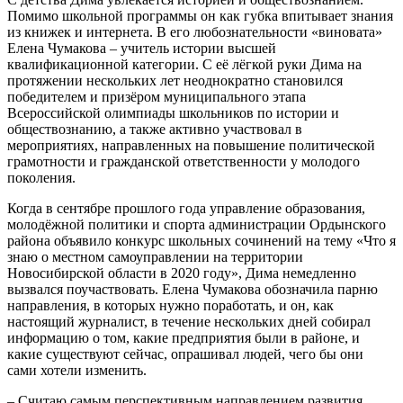
Помимо школьной программы он как губка впитывает знания
из книжек и интернета. В его любознательности «виновата»
Елена Чумакова – учитель истории высшей
квалификационной категории. С её лёгкой руки Дима на
протяжении нескольких лет неоднократно становился
победителем и призёром муниципального этапа
Всероссийской олимпиады школьников по истории и
обществознанию, а также активно участвовал в
мероприятиях, направленных на повышение политической
грамотности и гражданской ответственности у молодого
поколения.
Когда в сентябре прошлого года управление образования,
молодёжной политики и спорта администрации Ордынского
района объявило конкурс школьных сочинений на тему «Что я
знаю о местном самоуправлении на территории
Новосибирской области в 2020 году», Дима немедленно
вызвался поучаствовать. Елена Чумакова обозначила парню
направления, в которых нужно поработать, и он, как
настоящий журналист, в течение нескольких дней собирал
информацию о том, какие предприятия были в районе, и
какие существуют сейчас, опрашивал людей, чего бы они
сами хотели изменить.
– Считаю самым перспективным направлением развития