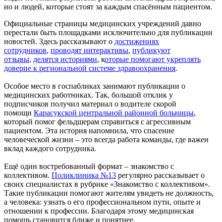
но и людей, которые стоят за каждым спасённым пациентом.
Официальные страницы медицинских учреждений давно
перестали быть площадками исключительно для публикации
новостей. Здесь рассказывают о
достижениях
сотрудников
,
проводят интерактивы
,
публикуют
отзывы
,
делятся историями
, к
оторые помогают укреплять
доверие к региональной системе здравоохранения
.
Особое место в госпабликах занимают публикации о
медицинских работниках. Так, большой отклик у
подписчиков получил материал о водителе скорой
помощи
Карасукской центральной районной больницы
,
который помог фельдшерам справиться с агрессивным
пациентом. Эта история напомнила, что спасение
человеческой жизни – это всегда работа команды, где важен
вклад каждого сотрудника.
Ещё один востребованный формат – знакомство с
коллективом.
Поликлиника №13
регулярно рассказывает о
своих специалистах в рубрике «Знакомство с коллективом».
Такие публикации помогают жителям увидеть не должность,
а человека: узнать о его профессиональном пути, опыте и
отношении к профессии. Благодаря этому медицинская
помощь становится ближе и понятнее.