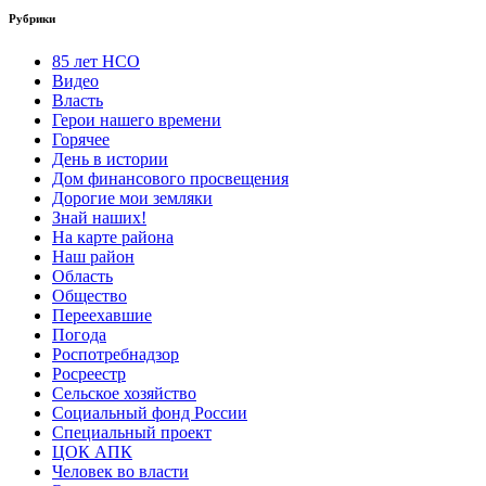
Рубрики
85 лет НСО
Видео
Власть
Герои нашего времени
Горячее
День в истории
Дом финансового просвещения
Дорогие мои земляки
Знай наших!
На карте района
Наш район
Область
Общество
Переехавшие
Погода
Роспотребнадзор
Росреестр
Сельское хозяйство
Социальный фонд России
Специальный проект
ЦОК АПК
Человек во власти