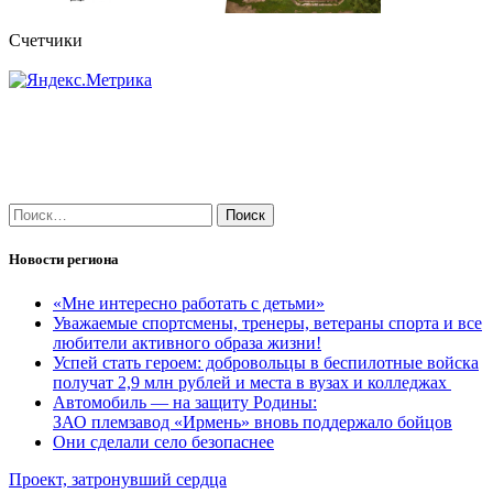
Счетчики
Найти:
Новости региона
«Мне интересно работать с детьми»
Уважаемые спортсмены, тренеры, ветераны спорта и все
любители активного образа жизни!
Успей стать героем: добровольцы в беспилотные войска
получат 2,9 млн рублей и места в вузах и колледжах
Автомобиль — на защиту Родины:
ЗАО племзавод «Ирмень» вновь поддержало бойцов
Они сделали село безопаснее
Навигация
Проект, затронувший сердца