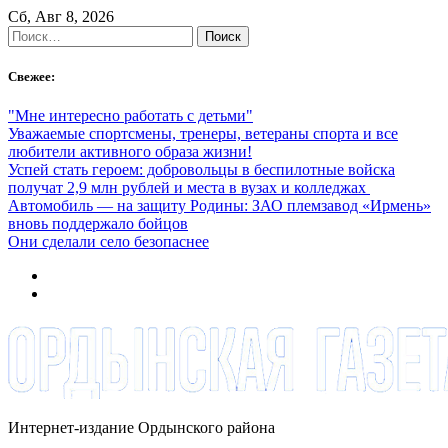
Skip
Сб, Авг 8, 2026
to
Найти:
content
Свежее:
"Мне интересно работать с детьми"
Уважаемые спортсмены, тренеры, ветераны спорта и все
любители активного образа жизни!
Успей стать героем: добровольцы в беспилотные войска
получат 2,9 млн рублей и места в вузах и колледжах
Автомобиль — на защиту Родины: ЗАО племзавод «Ирмень»
вновь поддержало бойцов
Они сделали село безопаснее
Интернет-издание Ордынского района