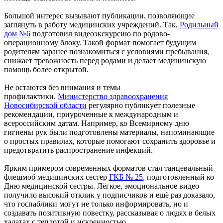
Большой интерес вызывают публикации, позволяющие
заглянуть в работу медицинских учреждений. Так,
Родильный
дом №6
подготовил видеоэкскурсию по родово-
операционному блоку. Такой формат помогает будущим
родителям заранее познакомиться с условиями пребывания,
снижает тревожность перед родами и делает медицинскую
помощь более открытой.
Не остаются без внимания и темы
профилактики.
Министерство здравоохранения
Новосибирской области
регулярно публикует полезные
рекомендации, приуроченные к международным и
всероссийским датам. Например, ко Всемирному дню
гигиены рук были подготовлены материалы, напоминающие
о простых правилах, которые помогают сохранить здоровье и
предотвратить распространение инфекций.
Ярким примером современных форматов стал танцевальный
флешмоб медицинских сестер
ГКБ № 25
, подготовленный ко
Дню медицинской сестры. Лёгкое, эмоциональное видео
получило высокий отклик у подписчиков и ещё раз доказало,
что госпаблики могут не только информировать, но и
создавать позитивную повестку, рассказывая о людях в белых
халатах с теплотой и искренностью.