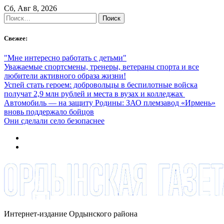
Skip
Сб, Авг 8, 2026
to
Найти:
content
Свежее:
"Мне интересно работать с детьми"
Уважаемые спортсмены, тренеры, ветераны спорта и все
любители активного образа жизни!
Успей стать героем: добровольцы в беспилотные войска
получат 2,9 млн рублей и места в вузах и колледжах
Автомобиль — на защиту Родины: ЗАО племзавод «Ирмень»
вновь поддержало бойцов
Они сделали село безопаснее
Интернет-издание Ордынского района