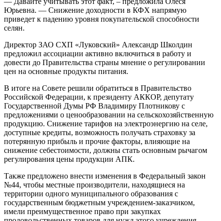
— Давайте учитывать этот факт, – предложила Олеся
Юрьевна. — Снижение доходности в КФХ напрямую
приведет к падению уровня покупательской способности
селян.
Директор ЗАО СХП «Луковский» Александр Школдин
предложил ассоциации активно включиться в работу и
довести до Правительства страны мнение о регулировании
цен на основные продукты питания.
В итоге на Совете решили обратиться в Правительство
Российской Федерации, к президенту АККОР, депутату
Государственной Думы РФ Владимиру Плотникову с
предложениями о ценообразовании на сельскохозяйственную
продукцию. Снижение тарифов на электроэнергию на селе,
доступные кредиты, возможность получать страховку за
потерянную прибыль и прочие факторы, влияющие на
снижение себестоимости, должны стать основным рычагом
регулирования цены продукции АПК.
Также предложено внести изменения в Федеральный закон
№44, чтобы местные производители, находящиеся на
территории одного муниципального образования с
государственным бюджетным учреждением-заказчиком,
имели преимущественное право при закупках
продовольственных товаров для нужд этого учреждения.