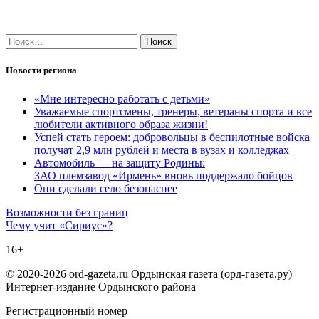
Найти:
Новости региона
«Мне интересно работать с детьми»
Уважаемые спортсмены, тренеры, ветераны спорта и все
любители активного образа жизни!
Успей стать героем: добровольцы в беспилотные войска
получат 2,9 млн рублей и места в вузах и колледжах
Автомобиль — на защиту Родины:
ЗАО племзавод «Ирмень» вновь поддержало бойцов
Они сделали село безопаснее
Навигация
Возможности без границ
Чему учит «Сириус»?
по
16+
записям
© 2020-2026 ord-gazeta.ru Ордынская газета (орд-газета.ру)
Интернет-издание Ордынского района
Регистрационный номер