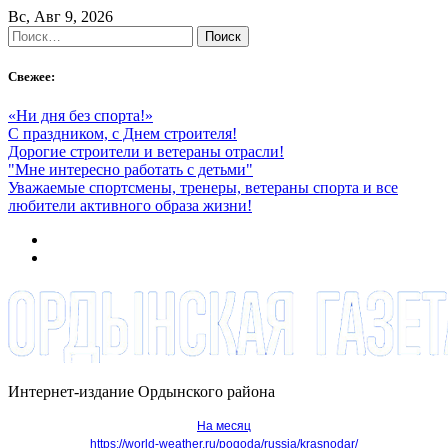
Skip
Вс, Авг 9, 2026
to
Найти:
content
Свежее:
«Ни дня без спорта!»
С праздником, с Днем строителя!
Дорогие строители и ветераны отрасли!
"Мне интересно работать с детьми"
Уважаемые спортсмены, тренеры, ветераны спорта и все
любители активного образа жизни!
Интернет-издание Ордынского района
На месяц
https://world-weather.ru/pogoda/russia/krasnodar/