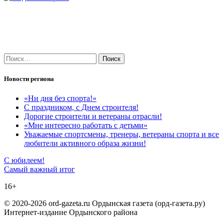
Найти:
Новости региона
«Ни дня без спорта!»
С праздником, с Днем строителя!
Дорогие строители и ветераны отрасли!
«Мне интересно работать с детьми»
Уважаемые спортсмены, тренеры, ветераны спорта и все
любители активного образа жизни!
Навигация
С юбилеем!
Самый важный итог
по
16+
записям
© 2020-2026 ord-gazeta.ru Ордынская газета (орд-газета.ру)
Интернет-издание Ордынского района