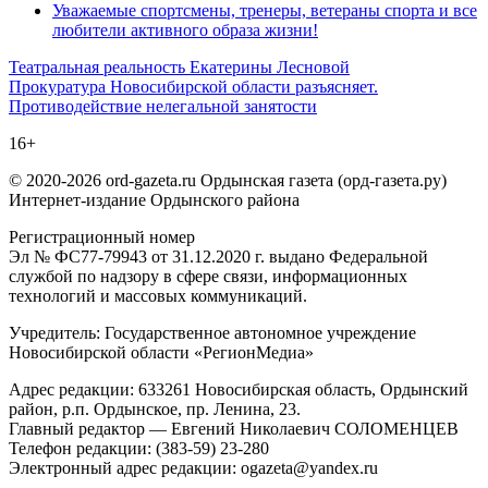
Уважаемые спортсмены, тренеры, ветераны спорта и все
любители активного образа жизни!
Навигация
Театральная реальность Екатерины Лесновой
Прокуратура Новосибирской области разъясняет.
по
Противодействие нелегальной занятости
записям
16+
© 2020-2026 ord-gazeta.ru Ордынская газета (орд-газета.ру)
Интернет-издание Ордынского района
Регистрационный номер
Эл № ФС77-79943 от 31.12.2020 г. выдано Федеральной
службой по надзору в сфере связи, информационных
технологий и массовых коммуникаций.
Учредитель: Государственное автономное учреждение
Новосибирской области «РегионМедиа»
Адрес редакции: 633261 Новосибирская область, Ордынский
район, р.п. Ордынское, пр. Ленина, 23.
Главный редактор — Евгений Николаевич СОЛОМЕНЦЕВ
Телефон редакции: (383-59) 23-280
Электронный адрес редакции: ogazeta@yandex.ru