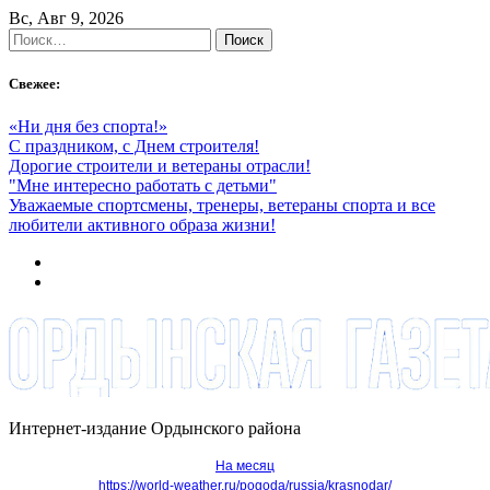
Skip
Вс, Авг 9, 2026
to
Найти:
content
Свежее:
«Ни дня без спорта!»
С праздником, с Днем строителя!
Дорогие строители и ветераны отрасли!
"Мне интересно работать с детьми"
Уважаемые спортсмены, тренеры, ветераны спорта и все
любители активного образа жизни!
Интернет-издание Ордынского района
На месяц
https://world-weather.ru/pogoda/russia/krasnodar/