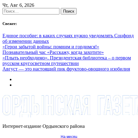
Skip
Чт, Авг 6, 2026
to
Найти:
content
Свежее:
Единое пособие: в каких случаях нужно уведомлять Соцфонд
об изменении данных
«Герои забытой войны: помним и гордимся!»
Познавательный час «Расскажу, когда захотите»
«Плыть необходимо». Президентская библиотека – о первом
русском кругосветном путешествии
Август — это настоящий пик фруктово-овощного изобилия
Интернет-издание Ордынского района
На месяц