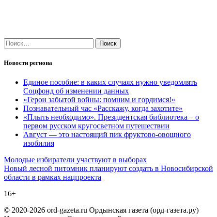
Найти:
Новости региона
Единое пособие: в каких случаях нужно уведомлять
Соцфонд об изменении данных
«Герои забытой войны: помним и гордимся!»
Познавательный час «Расскажу, когда захотите»
«Плыть необходимо». Президентская библиотека – о
первом русском кругосветном путешествии
Август — это настоящий пик фруктово-овощного
изобилия
Навигация
Молодые избиратели участвуют в выборах
Новый лесной питомник планируют создать в Новосибирской
по
области в рамках нацпроекта
записям
16+
© 2020-2026 ord-gazeta.ru Ордынская газета (орд-газета.ру)