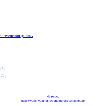
об изменении данных
На месяц
https://world-weather.ru/pogoda/russia/krasnodar/