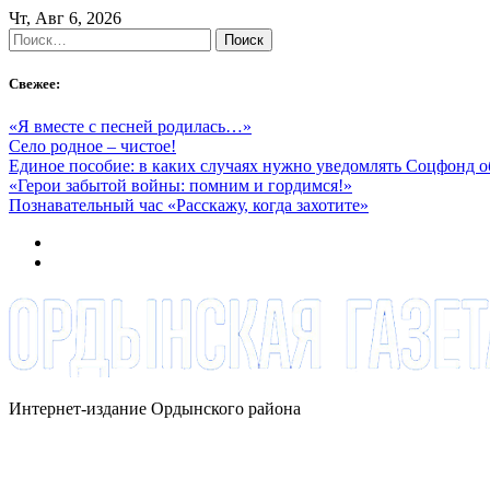
Skip
Чт, Авг 6, 2026
to
Найти:
content
Свежее:
«Я вместе с песней родилась…»
Село родное – чистое!
Единое пособие: в каких случаях нужно уведомлять Соцфонд 
«Герои забытой войны: помним и гордимся!»
Познавательный час «Расскажу, когда захотите»
Интернет-издание Ордынского района