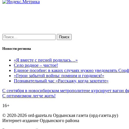
Найти:
Новости региона
«Я вместе с песней родилась…»
Село родное – чистое!
Единое пособие: в каких случаях нужно уведомлять Соц
«Герои забытой войны: помним и гордимся!»
Познавательный час «Расскажу, когда захотите»
Навигация
С сентября в новосибирском метрополитене курсирует вагон 
С оптимизмом легче жить!
по
16+
записям
© 2020-2026 ord-gazeta.ru Ордынская газета (орд-газета.ру)
Интернет-издание Ордынского района