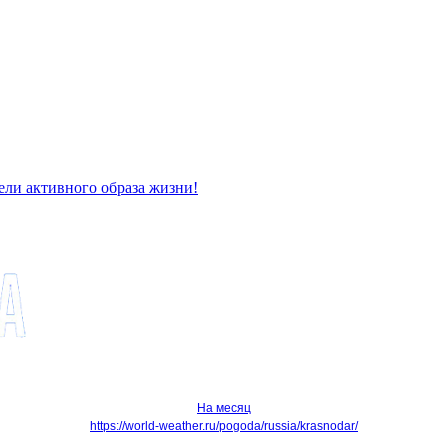
ели активного образа жизни!
На месяц
https://world-weather.ru/pogoda/russia/krasnodar/