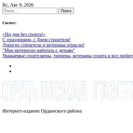
Skip
Вс, Авг 9, 2026
to
Найти:
content
Свежее:
«Ни дня без спорта!»
С праздником, с Днем строителя!
Дорогие строители и ветераны отрасли!
"Мне интересно работать с детьми"
Уважаемые спортсмены, тренеры, ветераны спорта и все любит
Интернет-издание Ордынского района