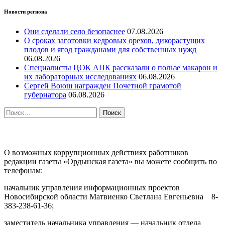
Новости региона
Они сделали село безопаснее
07.08.2026
О сроках заготовки кедровых орехов, дикорастущих
плодов и ягод гражданами для собственных нужд
06.08.2026
Специалисты ЦОК АПК рассказали о пользе макарон и
их лабораторных исследованиях
06.08.2026
Сергей Воюш награжден Почетной грамотой
губернатора
06.08.2026
Найти:
ПРОТИВОДЕЙСТВИЕ КОРРУПЦИИ
О возможных коррупционных действиях работников
редакции газеты «Ордынская газета» вы можете сообщить по
телефонам:
начальник управления информационных проектов
Новосибирской области Матвиенко Светлана Евгеньевна 8-
383-238-61-36;
заместитель начальника управления — начальник отдела