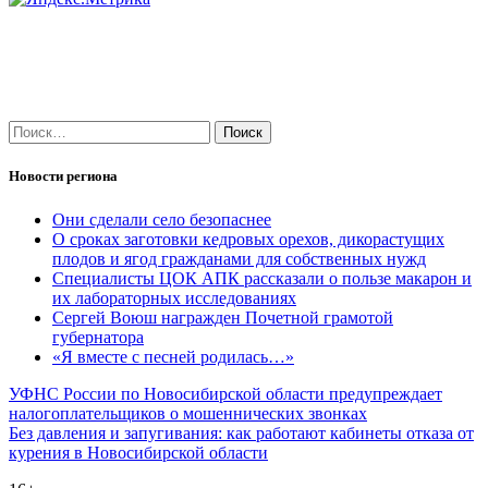
Найти:
Новости региона
Они сделали село безопаснее
О сроках заготовки кедровых орехов, дикорастущих
плодов и ягод гражданами для собственных нужд
Специалисты ЦОК АПК рассказали о пользе макарон и
их лабораторных исследованиях
Сергей Воюш награжден Почетной грамотой
губернатора
«Я вместе с песней родилась…»
Навигация
УФНС России по Новосибирской области предупреждает
налогоплательщиков о мошеннических звонках
по
Без давления и запугивания: как работают кабинеты отказа от
записям
курения в Новосибирской области