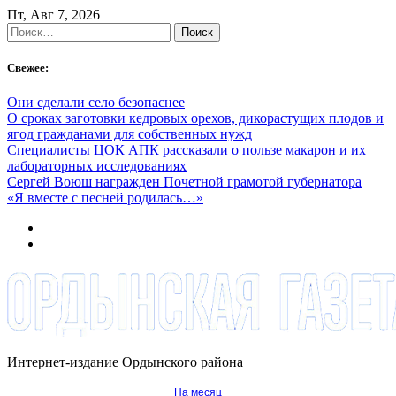
Skip
Пт, Авг 7, 2026
to
Найти:
content
Свежее:
Они сделали село безопаснее
О сроках заготовки кедровых орехов, дикорастущих плодов и
ягод гражданами для собственных нужд
Специалисты ЦОК АПК рассказали о пользе макарон и их
лабораторных исследованиях
Сергей Воюш награжден Почетной грамотой губернатора
«Я вместе с песней родилась…»
Интернет-издание Ордынского района
На месяц