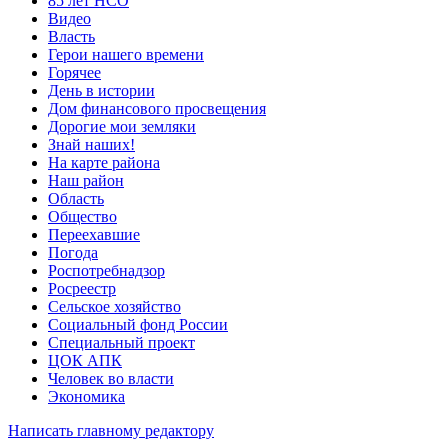
85 лет НСО
Видео
Власть
Герои нашего времени
Горячее
День в истории
Дом финансового просвещения
Дорогие мои земляки
Знай наших!
На карте района
Наш район
Область
Общество
Переехавшие
Погода
Роспотребнадзор
Росреестр
Сельское хозяйство
Социальный фонд России
Специальный проект
ЦОК АПК
Человек во власти
Экономика
Написать главному редактору