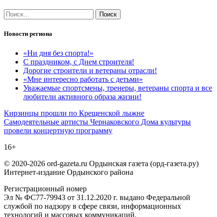
Найти:
Новости региона
«Ни дня без спорта!»
С праздником, с Днем строителя!
Дорогие строители и ветераны отрасли!
«Мне интересно работать с детьми»
Уважаемые спортсмены, тренеры, ветераны спорта и все
любители активного образа жизни!
Навигация
Кирзинцы прошли по Крещенской лыжне
Самодеятельные артисты Чернаковского Дома культуры
по
провели концертную программу
записям
16+
© 2020-2026 ord-gazeta.ru Ордынская газета (орд-газета.ру)
Интернет-издание Ордынского района
Регистрационный номер
Эл № ФС77-79943 от 31.12.2020 г. выдано Федеральной
службой по надзору в сфере связи, информационных
технологий и массовых коммуникаций.