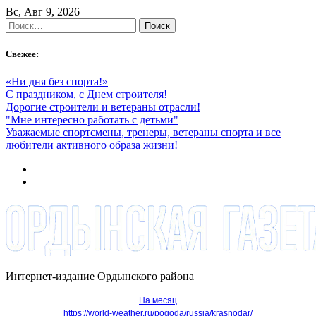
Skip
Вс, Авг 9, 2026
to
Найти:
content
Свежее:
«Ни дня без спорта!»
С праздником, с Днем строителя!
Дорогие строители и ветераны отрасли!
"Мне интересно работать с детьми"
Уважаемые спортсмены, тренеры, ветераны спорта и все
любители активного образа жизни!
Интернет-издание Ордынского района
На месяц
https://world-weather.ru/pogoda/russia/krasnodar/