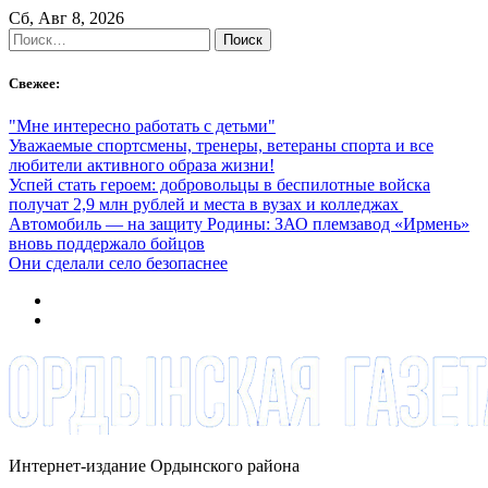
Skip
Сб, Авг 8, 2026
to
Найти:
content
Свежее:
"Мне интересно работать с детьми"
Уважаемые спортсмены, тренеры, ветераны спорта и все
любители активного образа жизни!
Успей стать героем: добровольцы в беспилотные войска
получат 2,9 млн рублей и места в вузах и колледжах
Автомобиль — на защиту Родины: ЗАО племзавод «Ирмень»
вновь поддержало бойцов
Они сделали село безопаснее
Интернет-издание Ордынского района