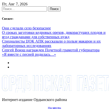
Skip
Пт, Авг 7, 2026
to
Найти:
content
Свежее:
Они сделали село безопаснее
О сроках заготовки кедровых орехов, дикорастущих плодов и
ягод гражданами для собственных нужд
Специалисты ЦОК АПК рассказали о пользе макарон и их
лабораторных исследованиях
Сергей Воюш награжден Почетной грамотой губернатора
«Я вместе с песней родилась…»
Интернет-издание Ордынского района
На месяц