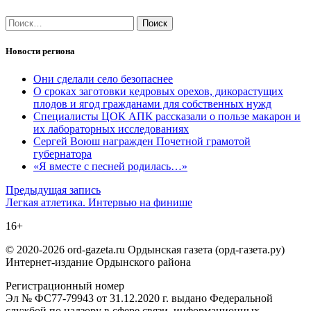
Найти:
Новости региона
Они сделали село безопаснее
О сроках заготовки кедровых орехов, дикорастущих
плодов и ягод гражданами для собственных нужд
Специалисты ЦОК АПК рассказали о пользе макарон и
их лабораторных исследованиях
Сергей Воюш награжден Почетной грамотой
губернатора
«Я вместе с песней родилась…»
Навигация
Предыдущая запись
Легкая атлетика. Интервью на финише
по
16+
записям
© 2020-2026 ord-gazeta.ru Ордынская газета (орд-газета.ру)
Интернет-издание Ордынского района
Регистрационный номер
Эл № ФС77-79943 от 31.12.2020 г. выдано Федеральной
службой по надзору в сфере связи, информационных