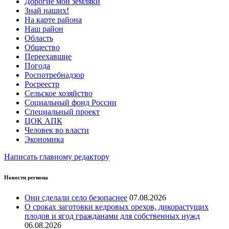
Дорогие мои земляки
Знай наших!
На карте района
Наш район
Область
Общество
Переехавшие
Погода
Роспотребнадзор
Росреестр
Сельское хозяйство
Социальный фонд России
Специальный проект
ЦОК АПК
Человек во власти
Экономика
Написать главному редактору
Новости региона
Они сделали село безопаснее
07.08.2026
О сроках заготовки кедровых орехов, дикорастущих
плодов и ягод гражданами для собственных нужд
06.08.2026