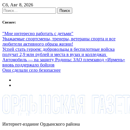
Skip
Сб, Авг 8, 2026
to
Найти:
content
Свежее:
"Мне интересно работать с детьми"
Уважаемые спортсмены, тренеры, ветераны спорта и все
любители активного образа жизни!
Успей стать героем: добровольцы в беспилотные войска
получат 2,9 млн рублей и места в вузах и колледжах
Автомобиль — на защиту Родины: ЗАО племзавод «Ирмень»
вновь поддержало бойцов
Они сделали село безопаснее
Интернет-издание Ордынского района