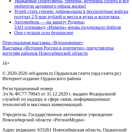
Уважаемые спортсмены, тренеры, ветераны спорта и все
любители активного образа жизни!
Успей стать героем: добровольцы в беспилотные войска
получат 2,9 млн рублей и места в вузах и колледжах
Автомобиль — на защиту Родины:
ЗАО племзавод «Ирмень» вновь поддержало бойцов
Они сделали село безопаснее
Навигация
Персональная выставка «Вдохновение»
Выставка «История России в портретах» представлена
по
жителям районов Новосибирской области
записям
16+
© 2020-2026 ord-gazeta.ru Ордынская газета (орд-газета.ру)
Интернет-издание Ордынского района
Регистрационный номер
Эл № ФС77-79943 от 31.12.2020 г. выдано Федеральной
службой по надзору в сфере связи, информационных
технологий и массовых коммуникаций.
Учредитель: Государственное автономное учреждение
Новосибирской области «РегионМедиа»
Адрес редакции: 633261 Новосибирская область, Ордынский