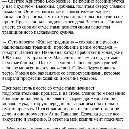
— Светлое Христово Воскресенье, неизменно ассоциируется
у нас с куличом. Высоким, сдобным, политым сверху сладкой
помадкой. Он и сегодня остается обязательной частью
пасхальной трапезы. Путь от муки до пасхального кулича не
прост. Профессионал кондитерского дела Валентина Тинько
вместе со своими студентами делится своим рецептом
традиционного пасхального кулича.
– Суть проекта «Живые традиции» – сохранение русских
национальных традиций, приобщение к ним молодежи, –
говорит Валентина Ивановна, которая работает в колледже с
1993 года. – К празднику Масленицы печем со студентами
вкусные блины, к Пасхе – куличи. Рецептов для куличей
великое множество, а у нас – свой. Сейчас будем ставить
тесто. У меня как раз занятие со второкурсниками, которые
выбрали профессии хозяйки и хозяина усадьбы.
Преподаватель вместе со студентами начинает
подготовительный процесс, и на столе, словно по мановению
волшебной палочки, появляются сырые дрожжи, теплое
молоко, мука, которую перед использованием обязательно
нужно просеять. Просеивание муки – очень ответственное
дело, и оно поручается Анне Пащенко. Девушка делает все
аккуратно и уверенно. В ответ на мой комплимент поясняет:
– Моя мама – повар в школьной столовой, а старшая сестра