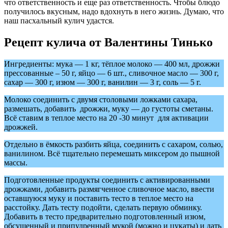
что ответственность и еще раз ответственность. Чтобы блюдо
получилось вкусным, надо вдохнуть в него жизнь. Думаю, что
наш пасхальный кулич удастся.
Рецепт кулича от Валентины Тинько
Ингредиенты: мука — 1 кг, тёплое молоко — 400 мл, дрожжи
прессованные – 50 г, яйцо — 6 шт., сливочное масло — 300 г,
сахар — 300 г, изюм — 300 г, ванилин — 3 г, соль — 5 г.
Молоко соединить с двумя столовыми ложками сахара,
размешать, добавить дрожжи, муку — до густоты сметаны.
Всё ставим в теплое место на 20 -30 минут для активации
дрожжей.
Отдельно в ёмкость разбить яйца, соединить с сахаром, солью,
ванилином. Всё тщательно перемешать миксером до пышной
массы.
Подготовленные продукты соединить с активированными
дрожжами, добавить размягченное сливочное масло, ввести
оставшуюся муку и поставить тесто в теплое место на
расстойку. Дать тесту подойти, сделать первую обминку.
Добавить в тесто предварительно подготовленный изюм,
обсушенный и припудренный мукой (можно и цукаты) и дать