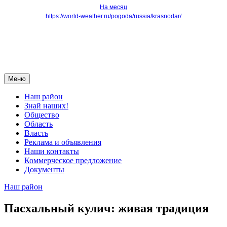
На месяц
https://world-weather.ru/pogoda/russia/krasnodar/
Меню
Наш район
Знай наших!
Общество
Область
Власть
Реклама и объявления
Наши контакты
Коммерческое предложение
Документы
Наш район
Пасхальный кулич: живая традиция