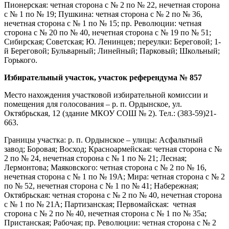
Пионерская: четная сторона с № 2 по № 22, нечетная сторона
с № 1 по № 19; Пушкина: четная сторона с № 2 по № 36,
нечетная сторона с № 1 по № 15; пр. Революции: четная
сторона с № 20 по № 40, нечетная сторона с № 19 по № 51;
Сибирская; Советская; Ю. Ленинцев; переулки: Береговой; 1-
й Береговой; Бульварный; Линейный; Парковый; Школьный;
Горького.
Избирательный участок, участок референдума № 857
Место нахождения участковой избирательной комиссии и
помещения для голосования – р. п. Ордынское, ул.
Октябрьская, 12 (здание МКОУ СОШ № 2). Тел.: (383-59)21-
663.
Границы участка: р. п. Ордынское – улицы: Асфальтный
завод; Боровая; Восход; Красноармейская: четная сторона с №
2 по № 24, нечетная сторона с № 1 по № 21; Лесная;
Лермонтова; Маяковского: четная сторона с № 2 по № 16,
нечетная сторона с № 1 по № 19А; Мира: четная сторона с № 2
по № 52, нечетная сторона с № 1 по № 41; Набережная;
Октябрьская: четная сторона с № 2 по № 40, нечетная сторона
с № 1 по № 21А; Партизанская; Первомайская: четная
сторона с № 2 по № 40, нечетная сторона с № 1 по № 35а;
Пристанская; Рабочая; пр. Революции: четная сторона с № 2