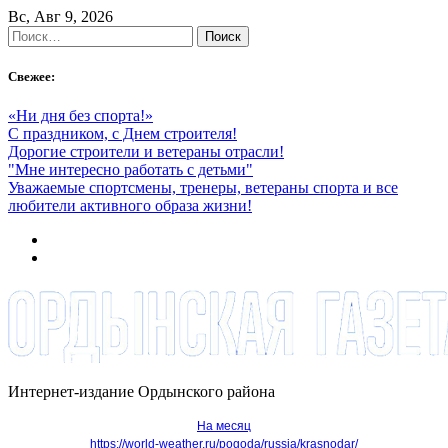
Skip
Вс, Авг 9, 2026
to
Найти:
content
Свежее:
«Ни дня без спорта!»
С праздником, с Днем строителя!
Дорогие строители и ветераны отрасли!
"Мне интересно работать с детьми"
Уважаемые спортсмены, тренеры, ветераны спорта и все
любители активного образа жизни!
Интернет-издание Ордынского района
На месяц
https://world-weather.ru/pogoda/russia/krasnodar/