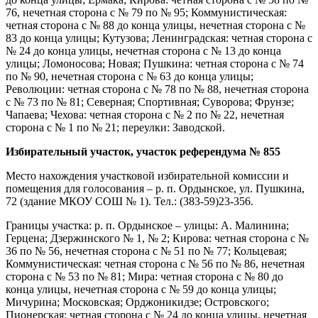
76, нечетная сторона с № 79 по № 95; Коммунистическая:
четная сторона с № 88 до конца улицы, нечетная сторона с №
83 до конца улицы; Кутузова; Ленинградская: четная сторона с
№ 24 до конца улицы, нечетная сторона с № 13 до конца
улицы; Ломоносова; Новая; Пушкина: четная сторона с № 74
по № 90, нечетная сторона с № 63 до конца улицы;
Революции: четная сторона с № 78 по № 88, нечетная сторона
с № 73 по № 81; Северная; Спортивная; Суворова; Фрунзе;
Чапаева; Чехова: четная сторона с № 2 по № 22, нечетная
сторона с № 1 по № 21; переулки: Заводской.
Избирательный участок, участок референдума № 855
Место нахождения участковой избирательной комиссии и
помещения для голосования – р. п. Ордынское, ул. Пушкина,
72 (здание МКОУ СОШ № 1). Тел.: (383-59)23-356.
Границы участка: р. п. Ордынское – улицы: А. Малинина;
Герцена; Дзержинского № 1, № 2; Кирова: четная сторона с №
36 по № 56, нечетная сторона с № 51 по № 77; Кольцевая;
Коммунистическая: четная сторона с № 56 по № 86, нечетная
сторона с № 53 по № 81; Мира: четная сторона с № 80 до
конца улицы, нечетная сторона с № 59 до конца улицы;
Мичурина; Московская; Орджоникидзе; Островского;
Пионерская: четная сторона с № 24 до конца улицы, нечетная