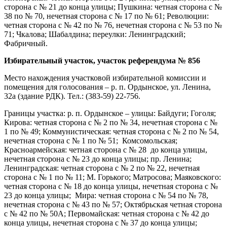
сторона с № 21 до конца улицы; Пушкина: четная сторона с №
38 по № 70, нечетная сторона с № 17 по № 61; Революции:
четная сторона с № 42 по № 76, нечетная сторона с № 53 по №
71; Чкалова; Шабалдина; переулки: Ленинградский;
Фабричный.
Избирательный участок, участок референдума № 856
Место нахождения участковой избирательной комиссии и
помещения для голосования – р. п. Ордынское, ул. Ленина,
32а (здание РДК). Тел.: (383-59) 22-756.
Границы участка: р. п. Ордынское – улицы: Байдуги; Гоголя;
Кирова: четная сторона с № 2 по № 34, нечетная сторона с №
1 по № 49; Коммунистическая: четная сторона с № 2 по № 54,
нечетная сторона с № 1 по № 51; Комсомольская;
Красноармейская: четная сторона с № 28 до конца улицы,
нечетная сторона с № 23 до конца улицы; пр. Ленина;
Ленинградская: четная сторона с № 2 по № 22, нечетная
сторона с № 1 по № 11; М. Горького; Матросова; Маяковского:
четная сторона с № 18 до конца улицы, нечетная сторона с №
23 до конца улицы; Мира: четная сторона с № 54 по № 78,
нечетная сторона с № 43 по № 57; Октябрьская четная сторона
с № 42 по № 50А; Первомайская: четная сторона с № 42 до
конца улицы, нечетная сторона с № 37 до конца улицы;