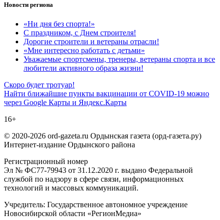
Новости региона
«Ни дня без спорта!»
С праздником, с Днем строителя!
Дорогие строители и ветераны отрасли!
«Мне интересно работать с детьми»
Уважаемые спортсмены, тренеры, ветераны спорта и все
любители активного образа жизни!
Навигация
Скоро будет тротуар!
Найти ближайшие пункты вакцинации от COVID-19 можно
по
через Google Карты и Яндекс.Карты
записям
16+
© 2020-2026 ord-gazeta.ru Ордынская газета (орд-газета.ру)
Интернет-издание Ордынского района
Регистрационный номер
Эл № ФС77-79943 от 31.12.2020 г. выдано Федеральной
службой по надзору в сфере связи, информационных
технологий и массовых коммуникаций.
Учредитель: Государственное автономное учреждение
Новосибирской области «РегионМедиа»