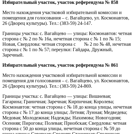
Избирательный участок, участок референдума № 858
Место нахождения участковой избирательной комиссии и
помещения для голосования – с. Вагайцево, ул. Космонавтов,
26 (Дворец культуры). Тел.: (383-59) 24-147.
Границы участка: с. Вагайцево — улицы: Космонавтов: четная
сторона с № 2 по № 16а, нечетная сторона с № 1 по № 15;
Новая, Свердлова: четная сторона с № 2 по № 48, нечетная
сторона с № 1 по № 57; переулки: Гайдара, Дружный,
Заречный.
Избирательный участок, участок референдума № 861
Место нахождения участковой избирательной комиссии и
помещения для голосования – с. Вагайцево, ул. Космонавтов,
26 (Дворец культуры). Тел.: (383-59) 24-869.
Границы участка: с. Вагайцево — улицы: Вишневая;
Гагарина; Граничная; Заречная; Кирпичная; Королева;
Космонавтов: четная сторона с № 18 до конца улицы, нечетная
сторона с № 17 до конца улицы; Летняя; Лунная; Медведева;
Медовая; Молодежная; Надежды; Нахимова; Новогодняя;
Осенняя; Пирогова; Полевая; Приобская; Свердлова: четная
сторона с 50 до конца улицы, нечетная сторона с № 59 до
конца улицы; Северная; Средняя; Станичная; Столичная;