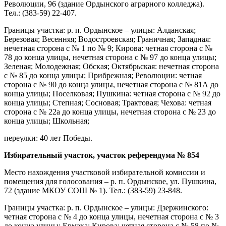
Революции, 96 (здание Ордынского аграрного колледжа).
Тел.: (383-59) 22-407.
Границы участка: р. п. Ордынское – улицы: Алданская;
Березовая; Весенняя; Водостроевская; Граничная; Западная:
нечетная сторона с № 1 по № 9; Кирова: четная сторона с №
78 до конца улицы, нечетная сторона с № 97 до конца улицы;
Зеленая; Молодежная; Обская; Октябрьская: нечетная сторона
с № 85 до конца улицы; Прибрежная; Революции: четная
сторона с № 90 до конца улицы, нечетная сторона с № 81А до
конца улицы; Поселковая; Пушкина: четная сторона с № 92 до
конца улицы; Степная; Сосновая; Трактовая; Чехова: четная
сторона с № 22а до конца улицы, нечетная сторона с № 23 до
конца улицы; Школьная;
переулки: 40 лет Победы.
Избирательный участок, участок референдума № 854
Место нахождения участковой избирательной комиссии и
помещения для голосования – р. п. Ордынское, ул. Пушкина,
72 (здание МКОУ СОШ № 1). Тел.: (383-59) 23-848.
Границы участка: р. п. Ордынское – улицы: Дзержинского:
четная сторона с № 4 до конца улицы, нечетная сторона с № 3
до конца улицы; Ермака; Кирова: четная сторона с № 58 по №