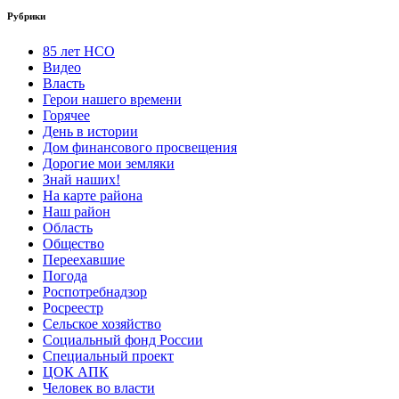
Рубрики
85 лет НСО
Видео
Власть
Герои нашего времени
Горячее
День в истории
Дом финансового просвещения
Дорогие мои земляки
Знай наших!
На карте района
Наш район
Область
Общество
Переехавшие
Погода
Роспотребнадзор
Росреестр
Сельское хозяйство
Социальный фонд России
Специальный проект
ЦОК АПК
Человек во власти