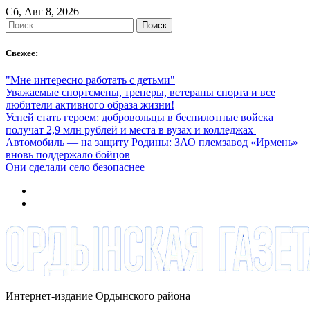
Skip
Сб, Авг 8, 2026
to
Найти:
content
Свежее:
"Мне интересно работать с детьми"
Уважаемые спортсмены, тренеры, ветераны спорта и все
любители активного образа жизни!
Успей стать героем: добровольцы в беспилотные войска
получат 2,9 млн рублей и места в вузах и колледжах
Автомобиль — на защиту Родины: ЗАО племзавод «Ирмень»
вновь поддержало бойцов
Они сделали село безопаснее
Интернет-издание Ордынского района