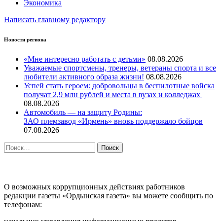
Экономика
Написать главному редактору
Новости региона
«Мне интересно работать с детьми»
08.08.2026
Уважаемые спортсмены, тренеры, ветераны спорта и все
любители активного образа жизни!
08.08.2026
Успей стать героем: добровольцы в беспилотные войска
получат 2,9 млн рублей и места в вузах и колледжах
08.08.2026
Автомобиль — на защиту Родины:
ЗАО племзавод «Ирмень» вновь поддержало бойцов
07.08.2026
Найти:
ПРОТИВОДЕЙСТВИЕ КОРРУПЦИИ
О возможных коррупционных действиях работников
редакции газеты «Ордынская газета» вы можете сообщить по
телефонам: