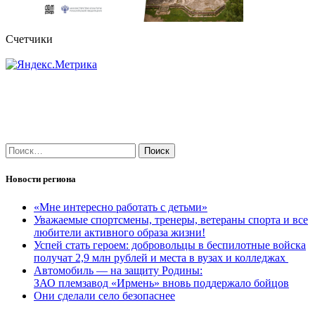
Счетчики
Найти:
Новости региона
«Мне интересно работать с детьми»
Уважаемые спортсмены, тренеры, ветераны спорта и все
любители активного образа жизни!
Успей стать героем: добровольцы в беспилотные войска
получат 2,9 млн рублей и места в вузах и колледжах
Автомобиль — на защиту Родины:
ЗАО племзавод «Ирмень» вновь поддержало бойцов
Они сделали село безопаснее