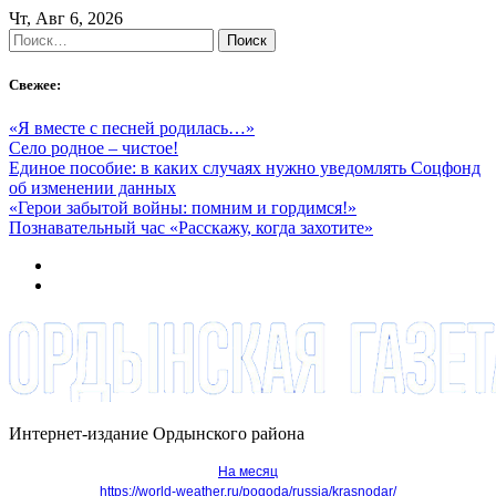
Skip
Чт, Авг 6, 2026
to
Найти:
content
Свежее:
«Я вместе с песней родилась…»
Село родное – чистое!
Единое пособие: в каких случаях нужно уведомлять Соцфонд
об изменении данных
«Герои забытой войны: помним и гордимся!»
Познавательный час «Расскажу, когда захотите»
Интернет-издание Ордынского района
На месяц
https://world-weather.ru/pogoda/russia/krasnodar/