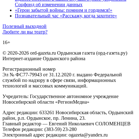
Соцфонд об изменении данных
«Герои забытой войны: помним и гордимся!»
Познавательный час «Расскажу, когда захотите»
Навигация
Полезный выходной
Любите ли вы театр?
по
16+
записям
© 2020-2026 ord-gazeta.ru Ордынская газета (орд-газета.ру)
Интернет-издание Ордынского района
Регистрационный номер
Эл № ФС77-79943 от 31.12.2020 г. выдано Федеральной
службой по надзору в сфере связи, информационных
технологий и массовых коммуникаций.
Учредитель: Государственное автономное учреждение
Новосибирской области «РегионМедиа»
Адрес редакции: 633261 Новосибирская область, Ордынский
район, р.п. Ордынское, пр. Ленина, 23.
Главный редактор — Евгений Николаевич СОЛОМЕНЦЕВ
Телефон редакции: (383-59) 23-280
Электронный адрес редакции: ogazeta@yandex.ru