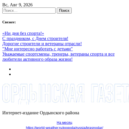
Skip
Вс, Авг 9, 2026
to
Найти:
content
Свежее:
«Ни дня без спорта!»
С праздником, с Днем строителя!
Дорогие строители и ветераны отрасли!
"Мне интересно работать с детьми"
Уважаемые спортсмены, тренеры, ветераны спорта и все
любители активного образа жизни!
Интернет-издание Ордынского района
На месяц
https://world-weather.ru/pogoda/russia/krasnodar/