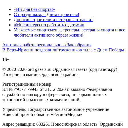
«Ни дня без спорта!»
С праздником, с Днем строителя!
Дорогие строители и ветераны отрасли!
«Мне интересно работать с детьми»
Уважаемые спортсмены, тренеры, ветераны спорта и все
любители активного образа жизни!
Навигация
Активная работа регионального Заксобрания
В Верх-Ирмени поздравили тружеников тыла с Днем Победы
по
16+
записям
© 2020-2026 ord-gazeta.ru Ордынская газета (орд-газета.ру)
Интернет-издание Ордынского района
Регистрационный номер
Эл № ФС77-79943 от 31.12.2020 г. выдано Федеральной
службой по надзору в сфере связи, информационных
технологий и массовых коммуникаций.
Учредитель: Государственное автономное учреждение
Новосибирской области «РегионМедиа»
Адрес редакции: 633261 Новосибирская область, Ордынский