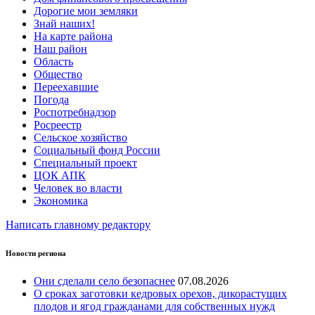
Дорогие мои земляки
Знай наших!
На карте района
Наш район
Область
Общество
Переехавшие
Погода
Роспотребнадзор
Росреестр
Сельское хозяйство
Социальный фонд России
Специальный проект
ЦОК АПК
Человек во власти
Экономика
Написать главному редактору
Новости региона
Они сделали село безопаснее
07.08.2026
О сроках заготовки кедровых орехов, дикорастущих
плодов и ягод гражданами для собственных нужд