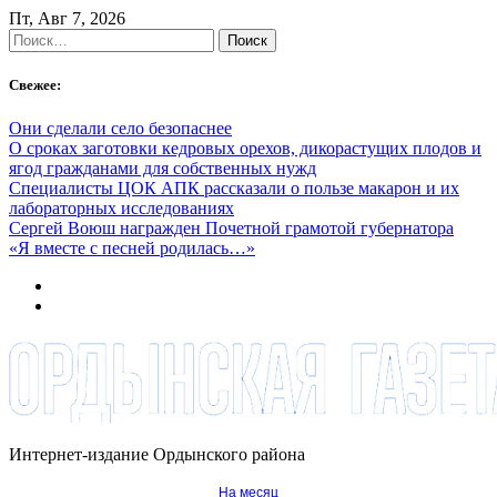
Skip
Пт, Авг 7, 2026
to
Найти:
content
Свежее:
Они сделали село безопаснее
О сроках заготовки кедровых орехов, дикорастущих плодов и
ягод гражданами для собственных нужд
Специалисты ЦОК АПК рассказали о пользе макарон и их
лабораторных исследованиях
Сергей Воюш награжден Почетной грамотой губернатора
«Я вместе с песней родилась…»
Интернет-издание Ордынского района
На месяц