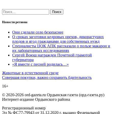
Найти:
Новости региона
Они сделали село безопаснее
О сроках заготовки кедровых орехов, дикорастущих
плодов и ягод гражданами для собственных нужд
Специалисты ЦОК АПК рассказали о пользе макарон и
их лабораторных исследованиях
Сергей Воюш награжден Почетной грамотой
губернатора
«Я вместе с песней родилась…»
Навигация
Животные в естественной среде
Совершая покупки, важно сохранить бдительность
по
16+
записям
© 2020-2026 ord-gazeta.ru Ордынская газета (орд-газета.ру)
Интернет-издание Ордынского района
Регистрационный номер
Эл № ФС77-79943 от 31.12.2020 г. выдано Федеральной