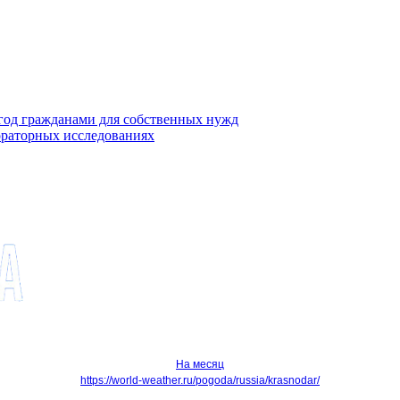
ягод гражданами для собственных нужд
ораторных исследованиях
На месяц
https://world-weather.ru/pogoda/russia/krasnodar/