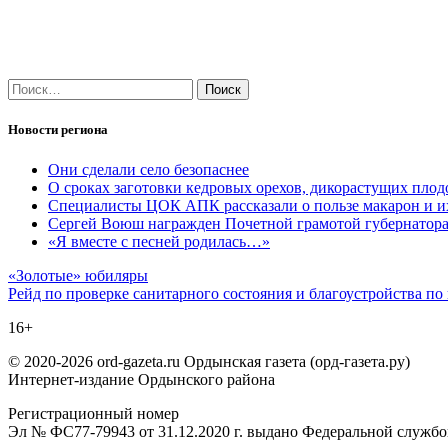
Найти:
Новости региона
Они сделали село безопаснее
О сроках заготовки кедровых орехов, дикорастущих плод
Специалисты ЦОК АПК рассказали о пользе макарон и и
Сергей Воюш награжден Почетной грамотой губернатор
«Я вместе с песней родилась…»
Навигация
«Золотые» юбиляры
Рейд по проверке санитарного состояния и благоустройства п
по
16+
записям
© 2020-2026 ord-gazeta.ru Ордынская газета (орд-газета.ру)
Интернет-издание Ордынского района
Регистрационный номер
Эл № ФС77-79943 от 31.12.2020 г. выдано Федеральной служб