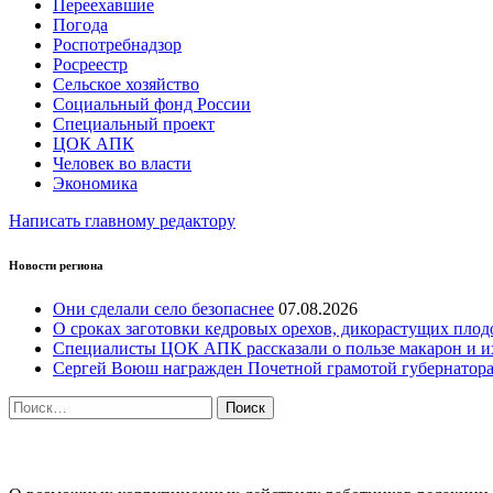
Переехавшие
Погода
Роспотребнадзор
Росреестр
Сельское хозяйство
Социальный фонд России
Специальный проект
ЦОК АПК
Человек во власти
Экономика
Написать главному редактору
Новости региона
Они сделали село безопаснее
07.08.2026
О сроках заготовки кедровых орехов, дикорастущих плод
Специалисты ЦОК АПК рассказали о пользе макарон и и
Сергей Воюш награжден Почетной грамотой губернатор
Найти:
ПРОТИВОДЕЙСТВИЕ КОРРУПЦИИ