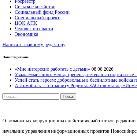
Росреестр
Сельское хозяйство
Социальный фонд России
Специальный проект
ЦОК АПК
Человек во власти
Экономика
Написать главному редактору
Новости региона
«Мне интересно работать с детьми»
08.08.2026
Уважаемые спортсмены, тренеры, ветераны спорта и все 
Успей стать героем: добровольцы в беспилотные войска п
Автомобиль — на защиту Родины: ЗАО племзавод «Ирме
Найти:
ПРОТИВОДЕЙСТВИЕ КОРРУПЦИИ
О возможных коррупционных действиях работников редакции г
начальник управления информационных проектов Новосибирск