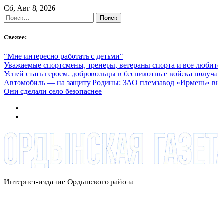
Skip
Сб, Авг 8, 2026
to
Найти:
content
Свежее:
"Мне интересно работать с детьми"
Уважаемые спортсмены, тренеры, ветераны спорта и все любит
Успей стать героем: добровольцы в беспилотные войска получат
Автомобиль — на защиту Родины: ЗАО племзавод «Ирмень» в
Они сделали село безопаснее
Интернет-издание Ордынского района