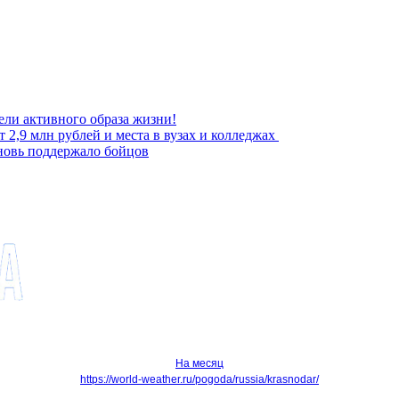
ели активного образа жизни!
 2,9 млн рублей и места в вузах и колледжах
новь поддержало бойцов
На месяц
https://world-weather.ru/pogoda/russia/krasnodar/