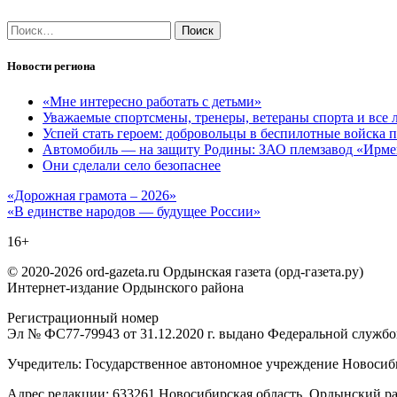
Найти:
Новости региона
«Мне интересно работать с детьми»
Уважаемые спортсмены, тренеры, ветераны спорта и все 
Успей стать героем: добровольцы в беспилотные войска п
Автомобиль — на защиту Родины: ЗАО племзавод «Ирме
Они сделали село безопаснее
Навигация
«Дорожная грамота – 2026»
«В единстве народов — будущее России»
по
16+
записям
© 2020-2026 ord-gazeta.ru Ордынская газета (орд-газета.ру)
Интернет-издание Ордынского района
Регистрационный номер
Эл № ФС77-79943 от 31.12.2020 г. выдано Федеральной служб
Учредитель: Государственное автономное учреждение Новоси
Адрес редакции: 633261 Новосибирская область, Ордынский рай