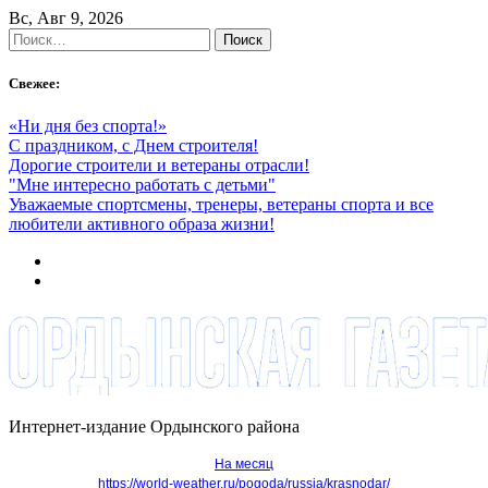
Skip
Вс, Авг 9, 2026
to
Найти:
content
Свежее:
«Ни дня без спорта!»
С праздником, с Днем строителя!
Дорогие строители и ветераны отрасли!
"Мне интересно работать с детьми"
Уважаемые спортсмены, тренеры, ветераны спорта и все
любители активного образа жизни!
Интернет-издание Ордынского района
На месяц
https://world-weather.ru/pogoda/russia/krasnodar/