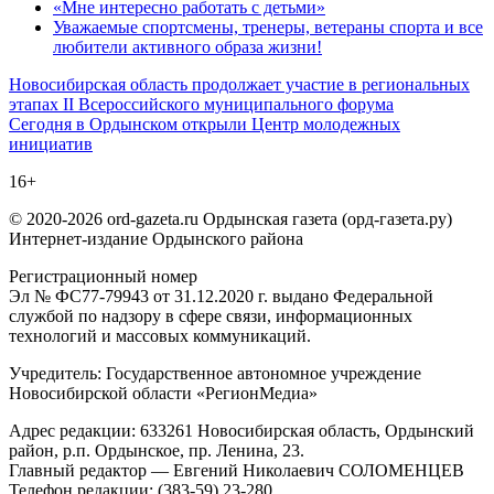
«Мне интересно работать с детьми»
Уважаемые спортсмены, тренеры, ветераны спорта и все
любители активного образа жизни!
Навигация
Новосибирская область продолжает участие в региональных
этапах II Всероссийского муниципального форума
по
Сегодня в Ордынском открыли Центр молодежных
записям
инициатив
16+
© 2020-2026 ord-gazeta.ru Ордынская газета (орд-газета.ру)
Интернет-издание Ордынского района
Регистрационный номер
Эл № ФС77-79943 от 31.12.2020 г. выдано Федеральной
службой по надзору в сфере связи, информационных
технологий и массовых коммуникаций.
Учредитель: Государственное автономное учреждение
Новосибирской области «РегионМедиа»
Адрес редакции: 633261 Новосибирская область, Ордынский
район, р.п. Ордынское, пр. Ленина, 23.
Главный редактор — Евгений Николаевич СОЛОМЕНЦЕВ
Телефон редакции: (383-59) 23-280