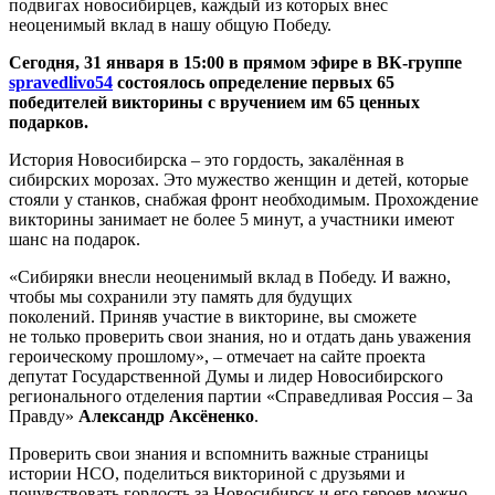
подвигах новосибирцев, каждый из которых внес
неоценимый вклад в нашу общую Победу.
Сегодня, 31 января в 15:00 в прямом эфире в ВК-группе
spravedlivo54
состоялось определение первых 65
победителей викторины с вручением им 65 ценных
подарков.
История Новосибирска – это гордость, закалённая в
сибирских морозах. Это мужество женщин и детей, которые
стояли у станков, снабжая фронт необходимым. Прохождение
викторины занимает не более 5 минут, а участники имеют
шанс на подарок.
«Сибиряки внесли неоценимый вклад в Победу. И важно,
чтобы мы сохранили эту память для будущих
поколений. Приняв участие в викторине, вы сможете
не только проверить свои знания, но и отдать дань уважения
героическому прошлому», – отмечает на сайте проекта
депутат Государственной Думы и лидер Новосибирского
регионального отделения партии «Справедливая Россия – За
Правду»
Александр Аксёненко
.
Проверить свои знания и вспомнить важные страницы
истории НСО, поделиться викториной с друзьями и
почувствовать гордость за Новосибирск и его героев можно