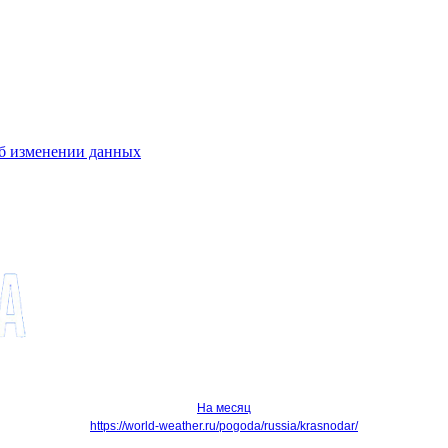
об изменении данных
На месяц
https://world-weather.ru/pogoda/russia/krasnodar/