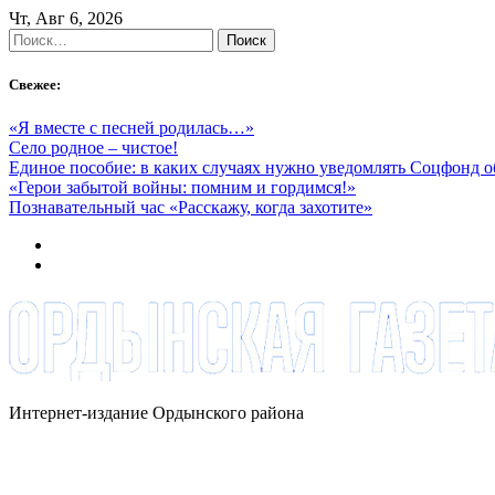
Skip
Чт, Авг 6, 2026
to
Найти:
content
Свежее:
«Я вместе с песней родилась…»
Село родное – чистое!
Единое пособие: в каких случаях нужно уведомлять Соцфонд 
«Герои забытой войны: помним и гордимся!»
Познавательный час «Расскажу, когда захотите»
Интернет-издание Ордынского района